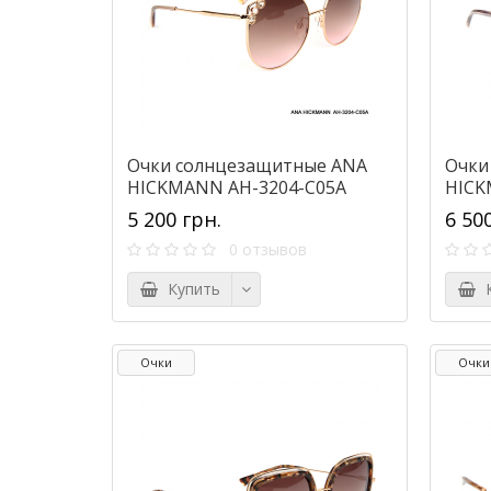
Очки солнцезащитные ANA
Очки
HICKMANN AH-3204-C05A
HICK
5 200 грн.
6 50
0 отзывов
Купить
К
Очки
Очки