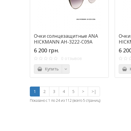
Очки солнцезащитные ANA
Очки
HICKMANN AH-3222-C09A
HICK
6 200 грн.
6 20
0 отзывов
Купить
К
1
2
3
4
5
>
>|
Показано с 1 по 24 из 112 (всего 5 страниц)