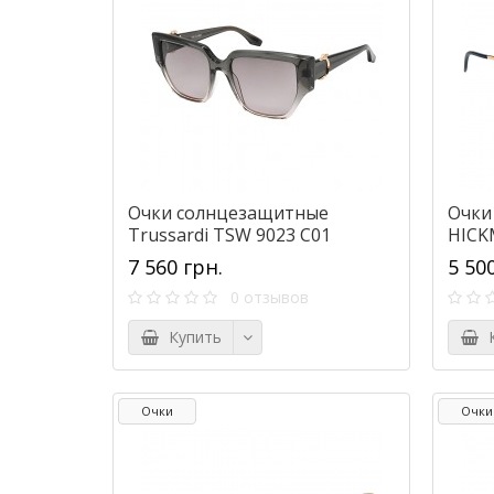
Очки солнцезащитные
Очки
Trussardi TSW 9023 C01
HICK
7 560 грн.
5 50
0 отзывов
Купить
К
Очки
Очки