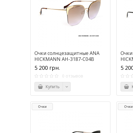
Очки солнцезащитные ANA
Очки
HICKMANN AH-3187-C04B
HICK
5 200 грн.
5 20
0 отзывов
Купить
К
Очки
Очки