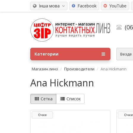
Інша мова
Facebook
YouTube
(0
Категории
Везде
Магазин линз
Производители
Ana Hickmann
Ana Hickmann
Сетка
Список
Очки
Очки