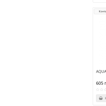
Конт
AQUA 
605 
К