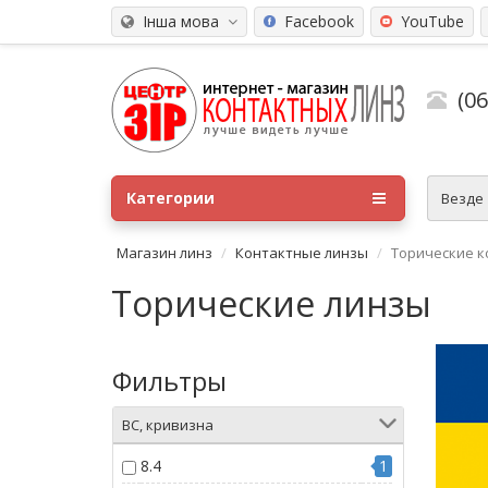
Інша мова
Facebook
YouTube
(0
Категории
Везде
Магазин линз
Контактные линзы
Торические к
Торические линзы
Фильтры
BC, кривизна
8.4
1