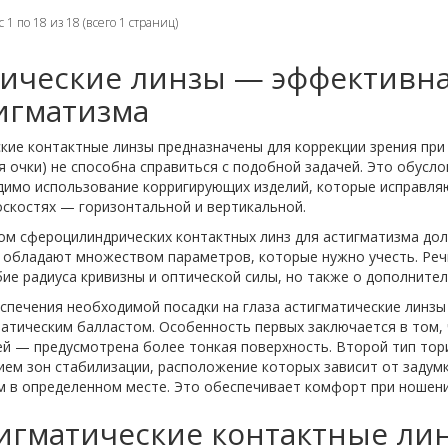
 1 по 18 из 18 (всего 1 страниц)
ические линзы — эффективна
игматизма
кие контактные линзы предназначены для коррекции зрения при
я очки) не способна справиться с подобной задачей. Это обус
имо использование корригирующих изделий, которые исправляю
оскостях — горизонтальной и вертикальной.
м сфероцилиндрических контактных линз для астигматизма дол
 обладают множеством параметров, которые нужно учесть. Речь
ие радиуса кривизны и оптической силы, но также о дополнитель
спечения необходимой посадки на глаза астигматические линзы
атическим балластом. Особенность первых заключается в том, ч
ей — предусмотрена более тонкая поверхность. Второй тип тор
ем зон стабилизации, расположение которых зависит от задумк
м в определенном месте. Это обеспечивает комфорт при ношени
игматические контактные лин