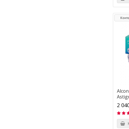
Конт
Alcon
Astig
2 04
К