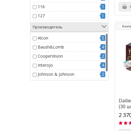
116
1
К
127
1
129
1
Конт
Производитель
154
1
Alcon
5
16
1
Baush&Lomb
4
17.8
1
CooperVision
2
90
1
Interojo
4
91
2
Johnson & Johnson
2
26
1
Likon
1
108
1
147
1
Daili
(30 ш
13
2
2 37