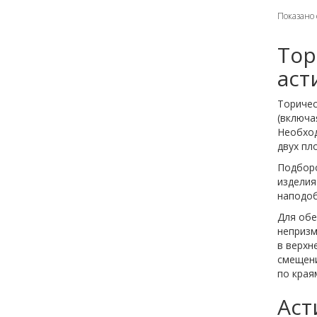
Показано с
Тор
аст
Торичес
(включа
Необход
двух пл
Подборо
изделия
наподоб
Для обе
непризм
в верхн
смещени
по края
Аст