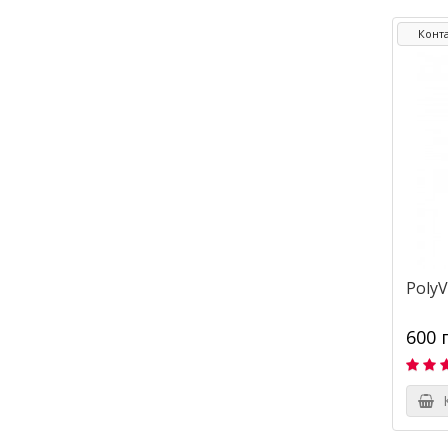
Конт
PolyV
600 
К