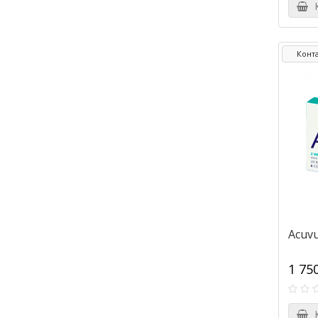
К
Конт
Acuvu
1 75
К