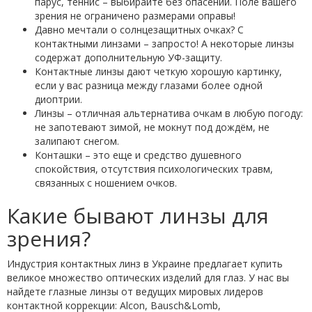
парус, теннис – выбирайте без опасений. Поле вашего
зрения не ограничено размерами оправы!
Давно мечтали о солнцезащитных очках? С
контактными линзами – запросто! А некоторые линзы
содержат дополнительную УФ-защиту.
Контактные линзы дают четкую хорошую картинку,
если у вас разница между глазами более одной
диоптрии.
Линзы – отличная альтернатива очкам в любую погоду:
не запотевают зимой, не мокнут под дождём, не
залипают снегом.
Конташки – это еще и средство душевного
спокойствия, отсутствия психологических травм,
связанных с ношением очков.
Какие бывают линзы для
зрения?
Индустрия контактных линз в Украине предлагает купить
великое множество оптических изделий для глаз. У нас вы
найдете глазные линзы от ведущих мировых лидеров
контактной коррекции: Alсon, Bausch&Lomb,