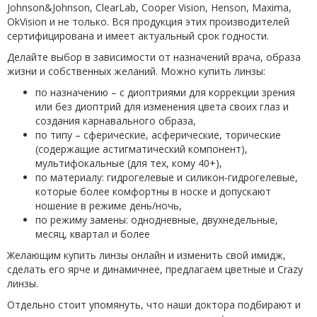
Johnson&Johnson, ClearLab, Cooper Vision, Henson, Maxima,
OkVision и не только. Вся продукция этих производителей
сертифицирована и имеет актуальный срок годности.
Делайте выбор в зависимости от назначений врача, образа
жизни и собственных желаний. Можно купить линзы:
по назначению – с диоптриями для коррекции зрения
или без диоптрий для изменения цвета своих глаз и
создания карнавального образа,
по типу – сферические, асферические, торические
(содержащие астигматический компонент),
мультифокальные (для тех, кому 40+),
по материалу: гидрогелевые и силикон-гидрогелевые,
которые более комфортны в носке и допускают
ношение в режиме день/ночь,
по режиму замены: однодневные, двухнедельные,
месяц, квартал и более
Желающим купить линзы онлайн и изменить свой имидж,
сделать его ярче и динамичнее, предлагаем цветные и Crazy
линзы.
Отдельно стоит упомянуть, что наши доктора подбирают и