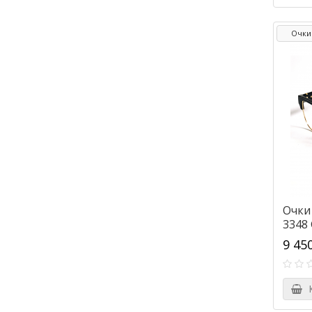
Очки
Очки
3348
9 45
К