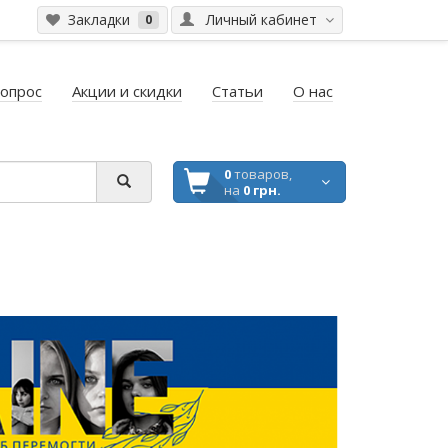
Закладки
Личный кабинет
0
вопрос
Акции и скидки
Статьи
О нас
0
товаров,
на
0 грн.