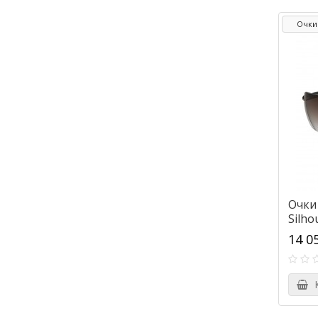
Очки
Очки
Silho
14 0
К