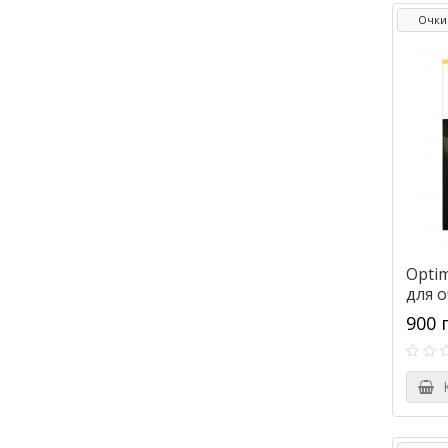
Очки
Optim
для 
900 
К