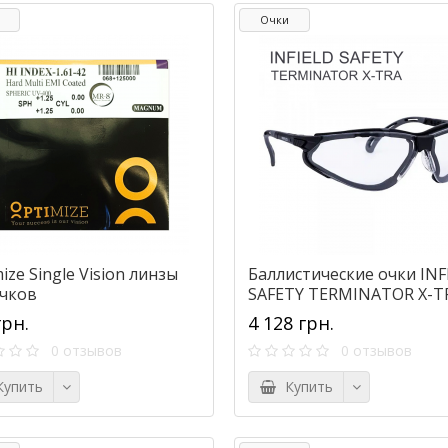
Очки
ize Single Vision линзы
Баллистические очки INF
очков
SAFETY TERMINATOR X-T
грн.
4 128 грн.
0 отзывов
0 отзывов
упить
Купить