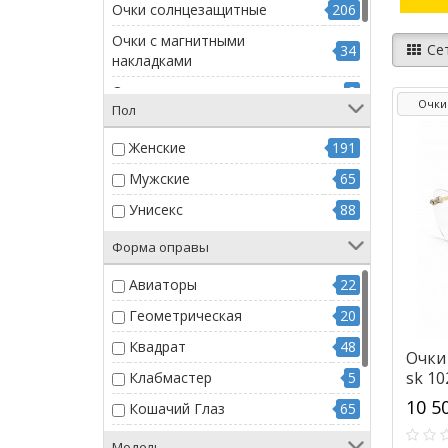
Очки солнцезащитные
206
Очки с магнитными
Се
34
накладками
Оптическая вставка
2
Очки
Пол
Очки медицинские
14
Женские
191
Линзы для очков
10
Мужские
65
Очки специализированные
2
Унисекс
88
Форма оправы
Авиаторы
22
Геометрическая
20
Квадрат
48
Очки
sk 10
Клабмастер
5
10 5
Кошачий Глаз
65
Круглая
27
Модель