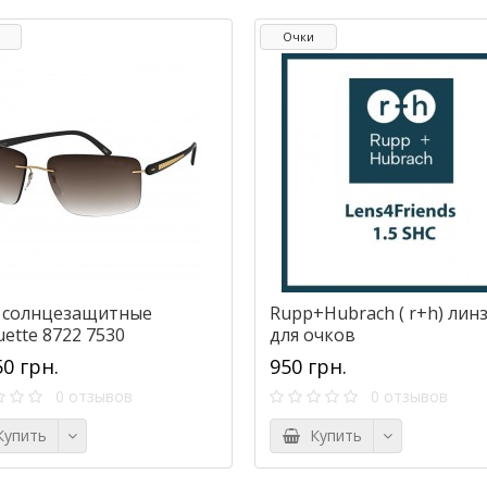
Очки
 солнцезащитные
Rupp+Hubrach ( r+h) лин
uette 8722 7530
для очков
50 грн.
950 грн.
0 отзывов
0 отзывов
упить
Купить