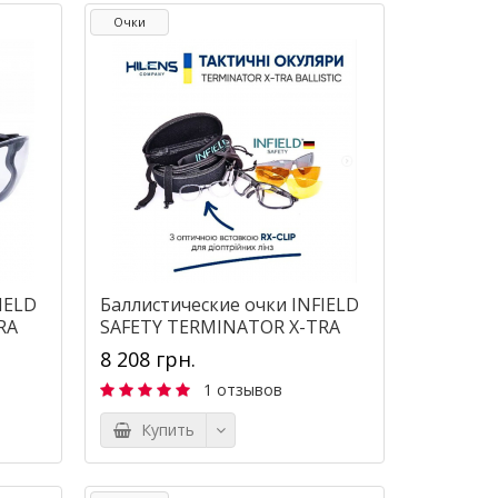
Очки
IELD
Баллистические очки INFIELD
RA
SAFETY TERMINATOR X-TRA
(комплект с оптической
8 208 грн.
вставкой)
1 отзывов
Купить