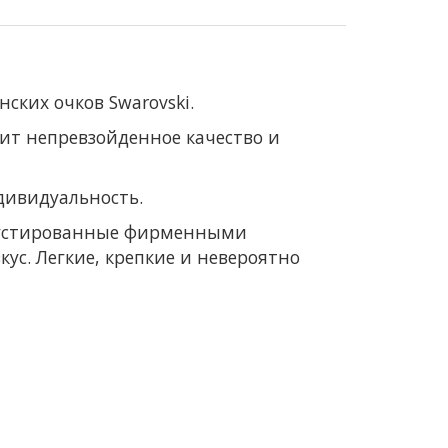
ских очков Swarovski.
нит непревзойденное качество и
дивидуальность.
крустированные фирменными
ус. Легкие, крепкие и невероятно