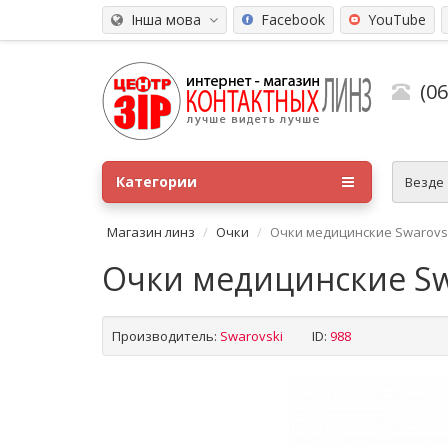
Інша мова
Facebook
YouTube
(0
Категории
Везде
Магазин линз
Очки
Очки медицинские Swarovski
Очки медицинские Swa
Производитель:
Swarovski
ID:
988