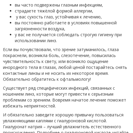
вы часто подвержены глазным инфекциям,
страдаете тяжёлой формой аллергии,
у вас сухость глаз, устойчивая к лечению,
вы постоянно работаете в условиях повышенной
загрязненности воздуха,
у вас не получается соблюдать строгую гигиену при
использовании линз.
Если вы почувствовали, что зрение затуманилось, глаза
покраснели, возникла боль, слезотечение, повысилась
чувствительность к свету, или возникло ощущение
инородного тела в глазах, любой ценой постарайтесь снять
контактные линзы и не носить их некоторое время.
Обязательно обратитесь к офтальмологу!
Существует ряд специфических инфекций, связанных с
ношением линз, которые могут привести к серьезным
проблемам со зрением. Вовремя начатое лечение поможет
избежать неприятностей.
И обязательно заведите хорошую привычку пользоваться
увлажняющими каплями с гиалуроновой кислотой.
Гиалуронат натрия – лучший увлажнитель естественного
происхождения. Подробнее о гиалуроновой кислоте читайте