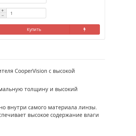
+
−
Купить
еля CooperVision с высокой
имальную толщину и высокий
нно внутри самого материала линзы.
спечивает высокое содержание влаги