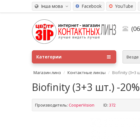
Інша мова
Facebook
YouTube
(0
Категории
Везде
Магазин линз
Контактные линзы
Biofinity (3+3 
Biofinity (3+3 шт.) -20%
Производитель:
CooperVision
ID:
372