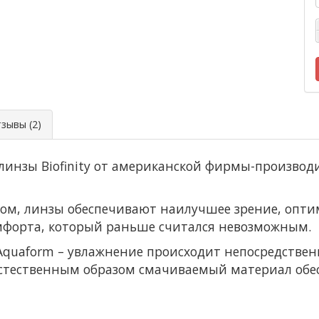
ывы (2)
инзы Biofinity от американской фирмы-производит
ном, линзы обеспечивают наилучшее зрение, опт
мфорта, который раньше считался невозможным.
 Aquaform – увлажнение происходит непосредстве
Естественным образом смачиваемый материал обе