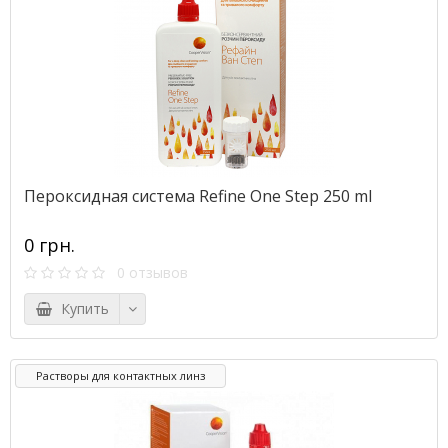
Пероксидная система Refine One Step 250 ml
0 грн.
0 отзывов
Купить
Растворы для контактных линз