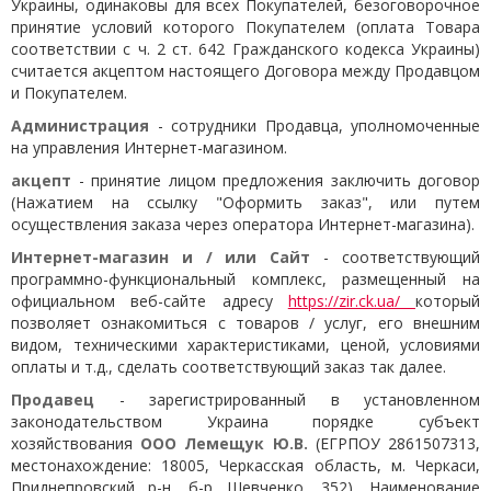
Украины, одинаковы для всех Покупателей, безоговорочное
принятие условий которого Покупателем (оплата Товара
соответствии с ч. 2 ст. 642 Гражданского кодекса Украины)
считается акцептом настоящего Договора между Продавцом
и Покупателем.
Администрация
- сотрудники Продавца, уполномоченные
на управления Интернет-магазином.
акцепт
- принятие лицом предложения заключить договор
(Нажатием на ссылку "Оформить заказ", или путем
осуществления заказа через оператора Интернет-магазина).
Интернет-магазин и / или Сайт
- соответствующий
программно-функциональный комплекс, размещенный на
официальном веб-сайте адресу
https://zir.ck.ua/
который
позволяет ознакомиться с товаров / услуг, его внешним
видом, техническими характеристиками, ценой, условиями
оплаты и т.д., сделать соответствующий заказ так далее.
Продавец
- зарегистрированный в установленном
законодательством Украина порядке субъект
хозяйствования
ООО Лемещук Ю.В.
(ЕГРПОУ 2861507313,
местонахождение: 18005, Черкасская область, м. Черкаси,
Приднепровский р-н, б-р Шевченко, 352). Наименование