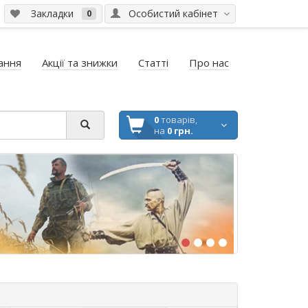
Закладки
Особистий кабінет
0
ання
Акції та знижки
Статті
Про нас
0
товарів,
на
0 грн.