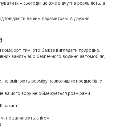
увати їх – сьогодні це вже відчутна реальність, а
 відповідають вашим параметрам. А дружня
a
 і комфорт тим, хто бажає виглядати природно,
ивних занять або безпечного водіння автомобіля;
ж, не змінюють розміру навколишніх предметів. У
оле вашого зору не обмежується розмірами
Ф-захист.
ем, не залипають снігом.
в.