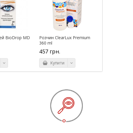
чей BioDrop MD
Розчин ClearLux Premium
360 ml
457 грн.
Купити