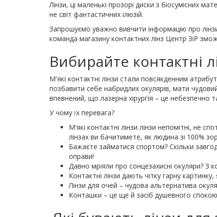
Лінзи, ці маленькі прозорі диски з біосумісних ма
не світ фантастичних ілюзій.
Запрошуємо уважно вивчити інформацію про лінзи
команда магазину контактних лінз Центр ЗіР змо
Вибирайте контактні лі
М'які контактні лінзи стали повсякденним атрибу
позбавити себе набридлих окулярів, мати чудовий
впевнений, що лазерна хірургія – це небезпечно т
У чому їх перевага?
М'які контактні лінзи лінзи непомітні, не с
лінзах ви бачитимете, як людина зі 100% зо
Бажаєте займатися спортом? Скільки завгод
оправи!
Давно мріяли про сонцезахисні окуляри? З к
Контактні лінзи дають чітку гарну картинку, 
Лінзи для очей – чудова альтернатива окуляр
Конташки – це ще й засіб душевного спокою, 