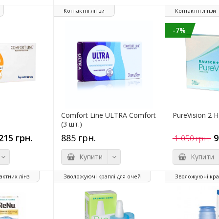
Контактні лінзи
Контактні лінзи
-7%
Comfort Line ULTRA Comfort
PureVision 2 H
(3 шт.)
215 грн.
885 грн.
9
1 050 грн.
Купити
Купити
актних лінз
Зволожуючі краплі для очей
Зволожуючі кра