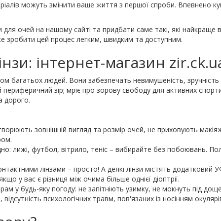
теріалів можуть змінити ваше життя з першої спроби. Впевнено куп
 для очей на нашому сайті та придбати саме такі, які найкраще
же зробити цей процес легким, швидким та доступним.
нзи: інтернет-магазин zir.ck.u
том багатьох людей. Вони забезпечать невимушеність, зручність
 периферичний зір; мріє про зорову свободу для активних спорт
а дорого.
потворюють зовнішній вигляд та розмір очей, не приховують макія
ром.
но: лижі, футбол, вітрило, теніс – вибирайте без побоювань. П
онтактними лінзами – просто! А деякі лінзи містять додатковий У
якщо у вас є різниця між очима більше однієї діоптрії.
ам у будь-яку погоду: не запітніють узимку, не мокнуть під дощ
відсутність психологічних травм, пов'язаних із носінням окулярі