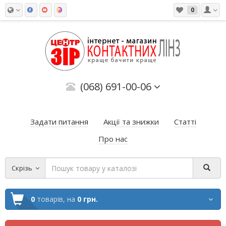
0
(068) 691-00-06
Задати питання
Акції та знижки
Статті
Про нас
Скрізь
0
товарів,
на
0 грн.