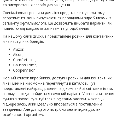
та використання засобу для чищення.
Спеціалізовані розчини для лінз представлені у великому
асортименті, вони випускаються провідними виробниками із
сегменту офтальмології. Це дозволить вибрати варіанти, які
повністю відповідають запитам та уподобанням.
На нашому сайті zir.ck.ua представлені розчин для контактних
лінз наступних брендів:
Avizor;
Alcon;
Comfort Line;
Baush&Lomb;
CooperVision.
Повний список виробників, доступні розчини для контактних
лінз і ціни на них можна переглянути в каталозі. Тут
представлені найкращі рішення від компаній зі світовим ім'ям,
а тому завжди знайдеться слушний варіант. У разі виникнення
сумнівів проконсультуйтеся з офтальмологом. Фахівець
підбере засіб, який ідеально впорається з поставленим
завданням. Але для цього потрібно знати індивідуальні
особливості організму.