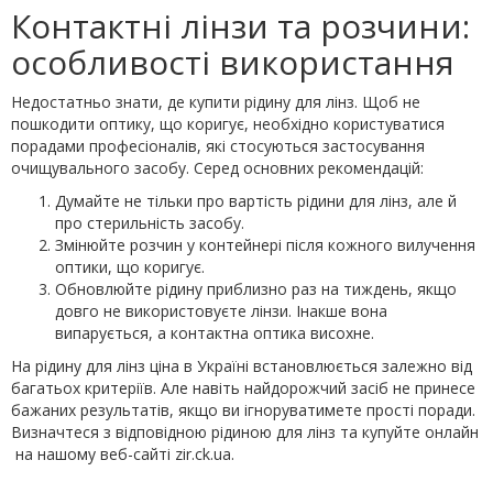
Контактні лінзи та розчини:
особливості використання
Недостатньо знати, де купити рідину для лінз. Щоб не
пошкодити оптику, що коригує, необхідно користуватися
порадами професіоналів, які стосуються застосування
очищувального засобу. Серед основних рекомендацій:
Думайте не тільки про вартість рідини для лінз, але й
про стерильність засобу.
Змінюйте розчин у контейнері після кожного вилучення
оптики, що коригує.
Обновлюйте рідину приблизно раз на тиждень, якщо
довго не використовуєте лінзи. Інакше вона
випарується, а контактна оптика висохне.
На рідину для лінз ціна в Україні встановлюється залежно від
багатьох критеріїв. Але навіть найдорожчий засіб не принесе
бажаних результатів, якщо ви ігноруватимете прості поради.
Визначтеся з відповідною рідиною для лінз та купуйте онлайн
на нашому веб-сайті zir.ck.ua.