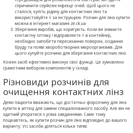
спричинити серйозні інфекції очей. Щоб цього не
сталося, купіть рідину для контактних лінз та
використовуйте її за інструкцією. Розчин для лінз купити
можна в інтернет-магазині zir.ck.ua
Зберігання виробів, що коригують. Коли ви знімаєте
контактну оптику і відправляєте її в контейнер,
необхідно запобігти пересиханню поверхні, осіданню
бруду та появі хвороботворних мікроорганізмів. Для
цього купуйте розчини для зберігання контактних лінз.
Кожен засіб ефективно виконує свої функції. Це зумовлено
грамотним вибором компонентів у складі.
Різновиди розчинів для
очищення контактних лінз
Деякі пацієнти вважають, що достатньо фізрозчину для лінз
купити в аптеці для заміни спеціалізованого засобу. Але він не
здатний упоратися з усіма завданнями. Саме тому
поцікавтесь, як купити розчин для лінз відповідно до вашого
варіанту. Усі засоби діляться кілька типів: