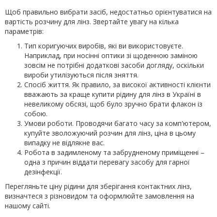
Щоб правильно вибрати засіб, недостатньо орієнтуватися на
вартість розчину для лінз. Звертайте увагу на кілька
параметрів:
Тип коригуючих виробів, які ви використовуєте.
Наприклад, при носінні оптики зі щоденною заміною
зовсім не потрібні додаткові засоби догляду, оскільки
вироби утилізуються після зняття.
Спосіб життя. Як правило, за високої активності клієнти
вважають за краще купити рідину для лінз в Україні в
невеликому обсязі, щоб було зручно брати флакон із
собою.
Умови роботи. Проводячи багато часу за комп'ютером,
купуйте зволожуючий розчин для лінз, ціна в цьому
випадку не відлякне вас.
Робота в задимленому та забрудненому приміщенні –
одна з причин віддати перевагу засобу для гарної
дезінфекції.
Перегляньте ціну рідини для зберігання контактних лінз,
визначтеся з різновидом та оформлюйте замовлення на
нашому сайті.