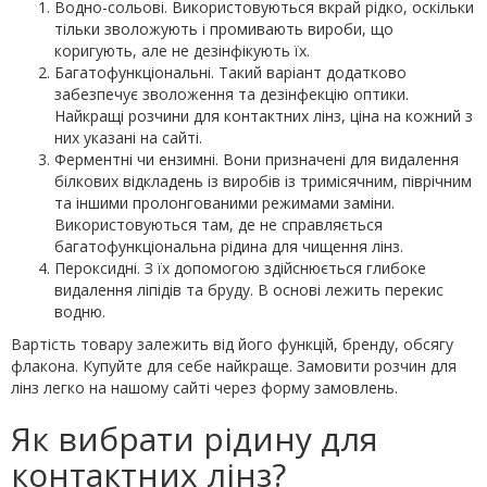
Водно-сольові. Використовуються вкрай рідко, оскільки
тільки зволожують і промивають вироби, що
коригують, але не дезінфікують їх.
Багатофункціональні. Такий варіант додатково
забезпечує зволоження та дезінфекцію оптики.
Найкращі розчини для контактних лінз, ціна на кожний з
них указані на сайті.
Ферментні чи ензимні. Вони призначені для видалення
білкових відкладень із виробів із тримісячним, піврічним
та іншими пролонгованими режимами заміни.
Використовуються там, де не справляється
багатофункціональна рідина для чищення лінз.
Пероксидні. З їх допомогою здійснюється глибоке
видалення ліпідів та бруду. В основі лежить перекис
водню.
Вартість товару залежить від його функцій, бренду, обсягу
флакона. Купуйте для себе найкраще. Замовити розчин для
лінз легко на нашому сайті через форму замовлень.
Як вибрати рідину для
контактних лінз?