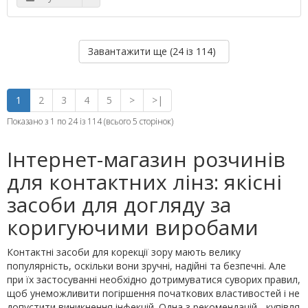
Завантажити ще (
24
із 114)
1
2
3
4
5
>
>|
Показано з 1 по 24 із 114 (всього 5 сторінок)
Інтернет-магазин розчинів
для контактних лінз: якісні
засоби для догляду за
коригуючими виробами
Контактні засоби для корекції зору мають велику
популярність, оскільки вони зручні, надійні та безпечні. Але
при їх застосуванні необхідно дотримуватися суворих правил,
щоб унеможливити погіршення початкових властивостей і не
допустити виникнення інфекцій. Одна з рекомендацій - купівля