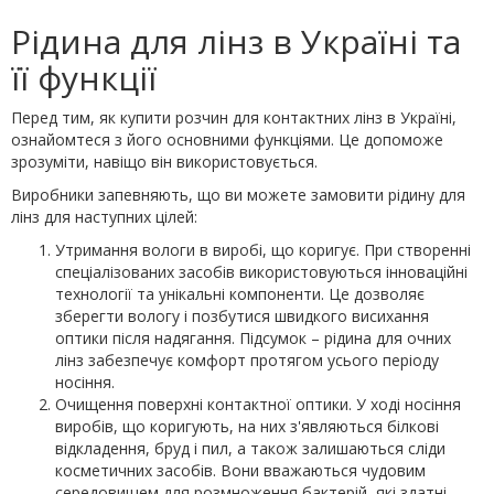
Рідина для лінз в Україні та
її функції
Перед тим, як купити розчин для контактних лінз в Україні,
ознайомтеся з його основними функціями. Це допоможе
зрозуміти, навіщо він використовується.
Виробники запевняють, що ви можете замовити рідину для
лінз для наступних цілей:
Утримання вологи в виробі, що коригує. При створенні
спеціалізованих засобів використовуються інноваційні
технології та унікальні компоненти. Це дозволяє
зберегти вологу і позбутися швидкого висихання
оптики після надягання. Підсумок – рідина для очних
лінз забезпечує комфорт протягом усього періоду
носіння.
Очищення поверхні контактної оптики. У ході носіння
виробів, що коригують, на них з'являються білкові
відкладення, бруд і пил, а також залишаються сліди
косметичних засобів. Вони вважаються чудовим
середовищем для розмноження бактерій, які здатні