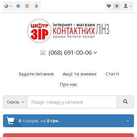
0
(068) 691-00-06
Задати питання
Акції та знижки
Статті
Про нас
Скрізь
0
товарів,
на
0 грн.