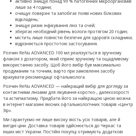
активно знищує понад 99 % патогенних мікроорганізмів
лише за 4 години;
очищує поверхні та запобігає появі нових білкових
відкладень;
знищує ризик інфікування лінз та очей;
зберігає необхідний рівень вологи протягом 20 годин;
містить лише повністю безпечні для здоров’я складники;
відрізняється простотою застосування.
Розчин ReNu ADVANCED 100 мл реалізується в зручному
флаконі з дозатором, який сприяє зручному та ощадливому
використанню засобу. Щоб його вибір був максимально
продуманим та точним, варто при замовленні засобу
врахувати рекомендації офтальмолога.
Розчин ReNu ADVANCED — найкращий вибір для догляду за
контактними лінзами для лікування коротко-, далекозорості
та астигматизму. Придбати його за найкращою ціною можна
в інтернет-магазині якісних офтальмологічних товарів «Центр
Зір».
Ми гарантуємо не лише високу якість усіх товарів, але й
вигідні ціни. Доставка товарів здійснюється до Черкас та
інших міст України. Постійні покупці отримують додаткові