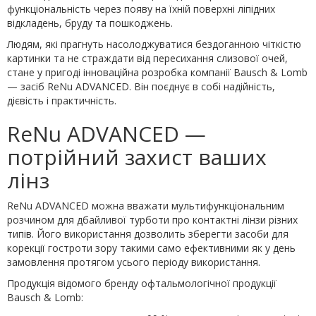
функціональність через появу на їхній поверхні ліпідних
відкладень, бруду та пошкоджень.
Людям, які прагнуть насолоджуватися бездоганною чіткістю
картинки та не страждати від пересихання слизової очей,
стане у пригоді інноваційна розробка компанії Bausch & Lomb
— засіб ReNu ADVANCED. Він поєднує в собі надійність,
дієвість і практичність.
ReNu ADVANCED —
потрійний захист ваших
лінз
ReNu ADVANCED можна вважати мультифункціональним
розчином для дбайливої турботи про контактні лінзи різних
типів. Його використання дозволить зберегти засоби для
корекції гостроти зору такими само ефективними як у день
замовлення протягом усього періоду використання.
Продукція відомого бренду офтальмологічної продукції
Bausch & Lomb: