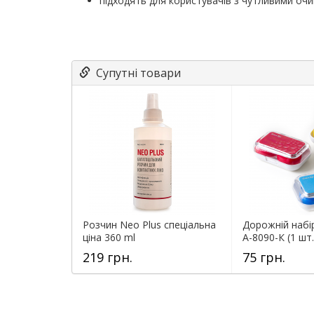
підходять для користувачів з чутливими оч
Супутні товари
Розчин Neo Plus спеціальна
Дорожній набі
ціна 360 ml
А-8090-К (1 шт.
219 грн.
75 грн.