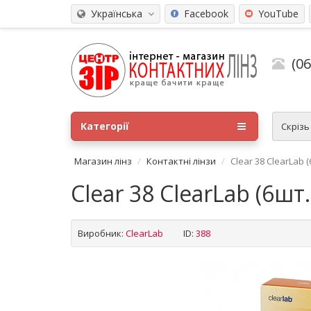
Українська
Facebook
YouTube
(0
Категорії
Скріз
Магазин лінз
Контактні лінзи
Clear 38 ClearLab (
Clear 38 ClearLab (6шт.
Виробник:
ClearLab
ID:
388