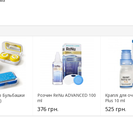
има
р Бульбашки
Розчин ReNu ADVANCED 100
Краплі для о
)
ml
Plus 10 ml
376 грн.
525 грн.