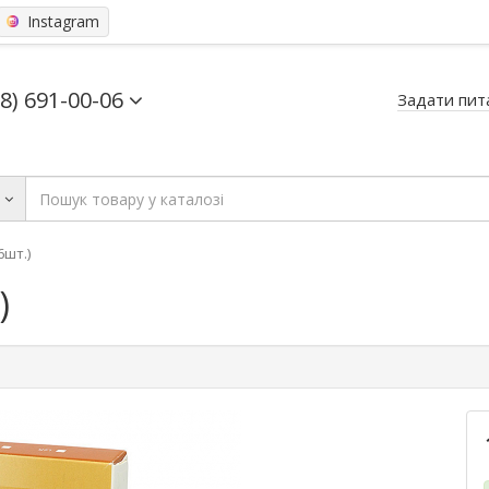
Instagram
68) 691-00-06
Задати пит
ь
6шт.)
)