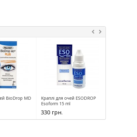
чей BioDrop MD
Краплі для очей ESODROP
Краплі для 
Esoform 15 ml
drops 15 ml
330 грн.
370 грн.