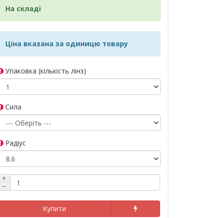
На складі
Ціна вказана за одиницю товару
Упаковка (кількість лінз)
Сила
Радіус
+
−
Купити