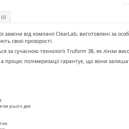
(2)
ої заміни від компанії ClearLab, виготовлені за ос
ють своєї прозорості.
я за сучасною технології Truform 38, як лінзи висо
 а процес полімеризації гарантує, що вони залиш
8
гом усього дня
отою