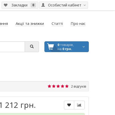
Закладки
Особистий кабінет
0
ання
Акції та знижки
Статті
Про нас
0
товарів,
на
0 грн.
2 відгуків
1 212 грн.