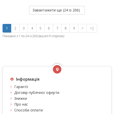
Завантажити ще (
24
із 206)
1
2
3
4
5
6
7
8
9
>
>|
Показано з 1 по 24 із 206 (всього 9 сторінок)
Інформація
Гарантії
Договір публічної оферти
Знижки
Про нас
Способи оплати