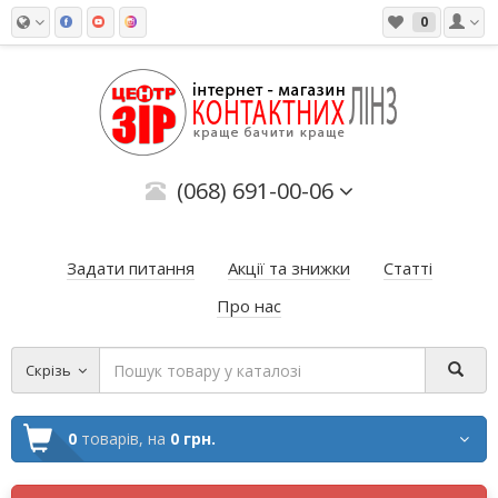
0
(068) 691-00-06
Задати питання
Акції та знижки
Статті
Про нас
Скрізь
0
товарів,
на
0 грн.