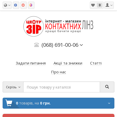
0
(068) 691-00-06
Задати питання
Акції та знижки
Статті
Про нас
Скрізь
0
товарів,
на
0 грн.