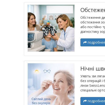
Обстежен
Обстеження дит
обстеження зор
або постійно т
діагностику зор
подробне
Нічні шв
Уявіть: ви ляг
без операцій і
лінзи SwissLen
спеціальні ортол
подробне