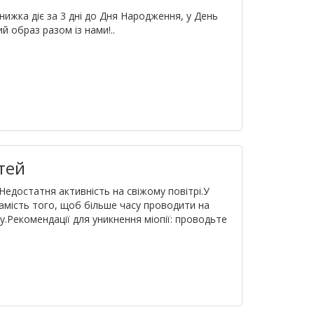
ижка діє за 3 дні до Дня Народження, у День
й образ разом із нами!..
тей
едостатня активність на свіжому повітрі.У
замість того, щоб більше часу проводити на
у.Рекомендації для уникнення міопії: проводьте