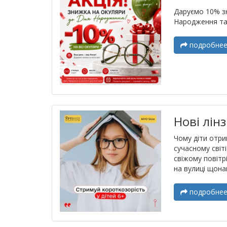
Даруємо 10% зн
Народження та 
подробне
Нові лін
Чому діти отри
сучасному світ
свіжому повітр
на вулиці щона
подробне