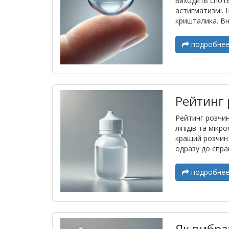
виходить спотв
астигматизмі. 
кришталика. Вна
подробне
Рейтинг 
Рейтинг розчині
ліпідів та мік
кращий розчин 
одразу до справ
подробне
Як вибра