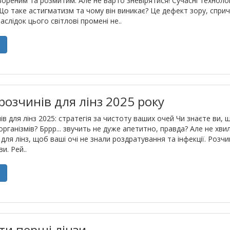
ореним та розмитим. Але не варто зневірятися! Сучасні техноло
Що таке астигматизм та чому він виникає? Це дефект зору, спр
слідок цього світлові промені не..
е
розчинів для лінз 2025 року
в для лінз 2025: стратегія за чистоту ваших очей Чи знаєте ви, що
роорганізмів? Бррр... звучить не дуже апетитно, правда? Але не х
для лінз, щоб ваші очі не знали роздратування та інфекції. Розч
и. Рей..
е
ти перші лінзи