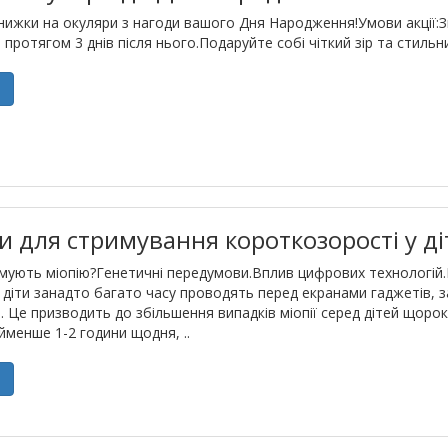
ижки на окуляри з нагоди вашого Дня Народження!Умови акції:Зн
протягом 3 днів після нього.Подаруйте собі чіткий зір та стильни
е
зи для стримування короткозорості у ді
мують міопію?Генетичні передумови.Вплив цифрових технологій.Н
і діти занадто багато часу проводять перед екранами гаджетів, 
і. Це призводить до збільшення випадків міопії серед дітей щорок
йменше 1-2 години щодня, ..
е