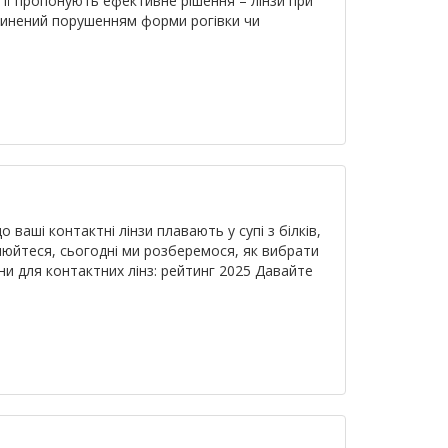
гії пропонують ефективне рішення – лінзи при
ичинений порушенням форми рогівки чи
 ваші контактні лінзи плавають у супі з білків,
вилюйтеся, сьогодні ми розберемося, як вибрати
ини для контактних лінз: рейтинг 2025 Давайте