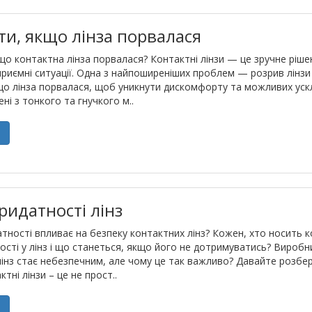
и, якщо лінза порвалася
о контактна лінза порвалася? Контактні лінзи — це зручне рішен
риємні ситуації. Одна з найпоширеніших проблем — розрив лінзи 
о лінза порвалася, щоб уникнути дискомфорту та можливих уск
ні з тонкого та гнучкого м..
е
ридатності лінз
атності впливає на безпеку контактних лінз? Кожен, хто носить ко
ості у лінз і що станеться, якщо його не дотримуватись? Виробни
інз стає небезпечним, але чому це так важливо? Давайте розбер
ктні лінзи – це не прост..
е