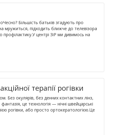
воЧесно? Більшість батьків згадують про
на мружиться, підходить ближче до телевізора
ро профілактику.У центрі ЗіР ми дивимось на
акційної терапії рогівки
м. Без окулярів, без денних контактних лінз,
е фантазія, це технологія — нічні швейцарські
пією рогівки, або просто ортокератологією.Це