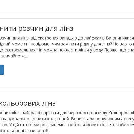
нити розчин для лінз
зчин для лінз: від екстрених випадків до лайфхаків Ви опинилися 
ідний момент і невідомо, чим замінити рідину для лінз? Не варто
до екстремальних. Чи можна покласти лінзи у воду Перше, що спад
, звичайно ж,..
е
кольорових лінз
ових лінз: найкращі варіанти для виразного погляду Кольорові л
о кардинально змінити колір очей. Вони стали популярним аксес
стю. У цій статті ми розглянемо топ кольорових лінз, які забезп
і кольорові лінзи: як об..