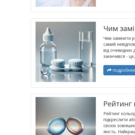
Чим замі
Чим замінити ро
самий невідпов
від очевидних 
закінчився - це
подробне
Рейтинг 
Рейтинг кольор
підкреслити аб
своєю зовнішні
якість. Найкращ