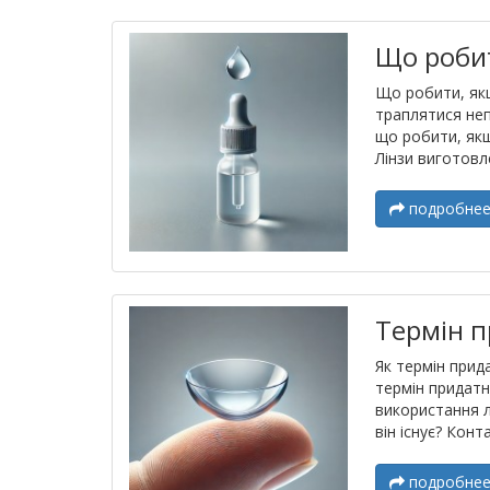
Що робит
Що робити, якщ
траплятися неп
що робити, якщ
Лінзи виготовле
подробне
Термін п
Як термін прид
термін придатн
використання л
він існує? Конта
подробне