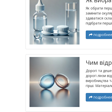
Як обрати перш
замінити окуля
здаватися скла
підібрати перші
подробне
Чим відр
Дорогі та дешев
дорогі лінзи в
виробництва та
гірші. Матеріал
подробне