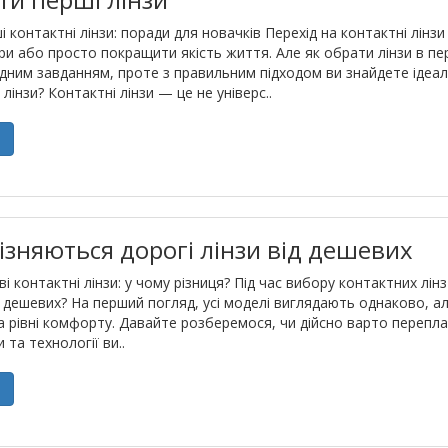
і контактні лінзи: поради для новачків Перехід на контактні лін
ри або просто покращити якість життя. Але як обрати лінзи в п
дним завданням, проте з правильним підходом ви знайдете ідеа
 лінзи? Контактні лінзи — це не універс..
е
ізняються дорогі лінзи від дешевих
і контактні лінзи: у чому різниця? Під час вибору контактних лін
ід дешевих? На перший погляд, усі моделі виглядають однаково, ал
 рівні комфорту. Давайте розберемося, чи дійсно варто перепл
и та технології ви..
е