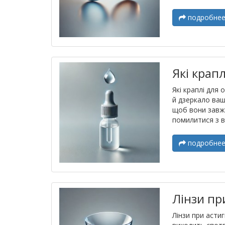
подробне
Які крап
Які краплі для
й дзеркало ваш
щоб вони завжд
помилитися з в
подробне
Лінзи пр
Лінзи при асти