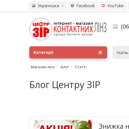
Українська
Facebook
YouTube
(0
Категорії
Скріз
Магазин лінз
Блог
Статті
Блог Центру ЗІР
Знижка н