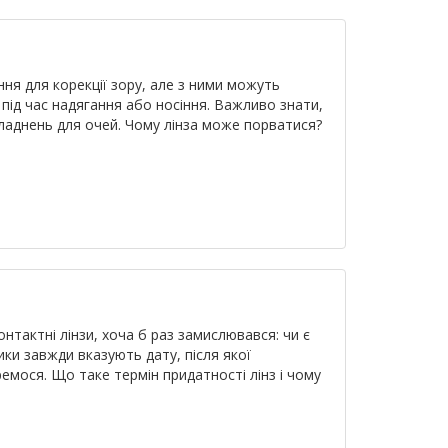
ня для корекції зору, але з ними можуть
під час надягання або носіння. Важливо знати,
ладнень для очей. Чому лінза може порватися?
нтактні лінзи, хоча б раз замислювався: чи є
ки завжди вказують дату, після якої
емося. Що таке термін придатності лінз і чому