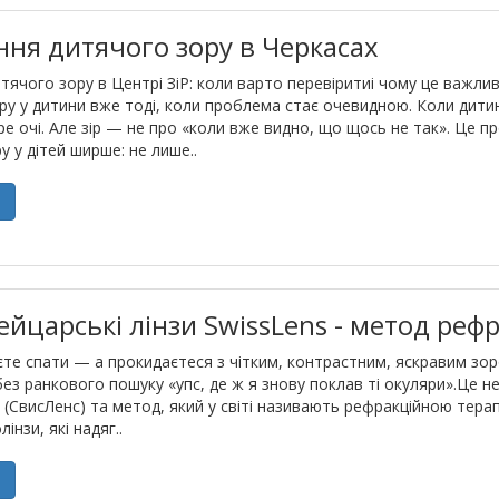
ня дитячого зору в Черкасах
ячого зору в Центрі ЗіР: коли варто перевіритиі чому це важли
у у дитини вже тоді, коли проблема стає очевидною. Коли дити
ре очі. Але зір — не про «коли вже видно, що щось не так». Це п
у у дітей ширше: не лише..
е
ейцарські лінзи SwissLens - метод рефр
аєте спати — а прокидаєтеся з чітким, контрастним, яскравим зоро
 без ранкового пошуку «упс, де ж я знову поклав ті окуляри».Це н
s (СвисЛенс) та метод, який у світі називають рефракційною тера
інзи, які надяг..
е