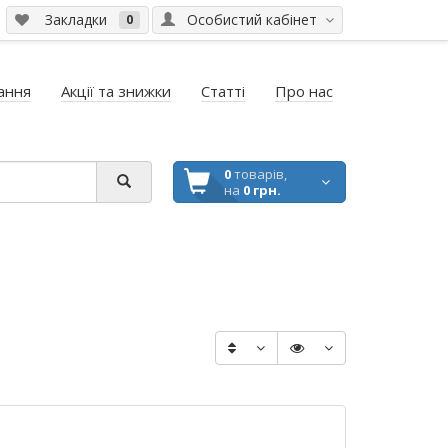
Закладки
Особистий кабінет
0
ання
Акції та знижки
Статті
Про нас
0
товарів,
на
0 грн.