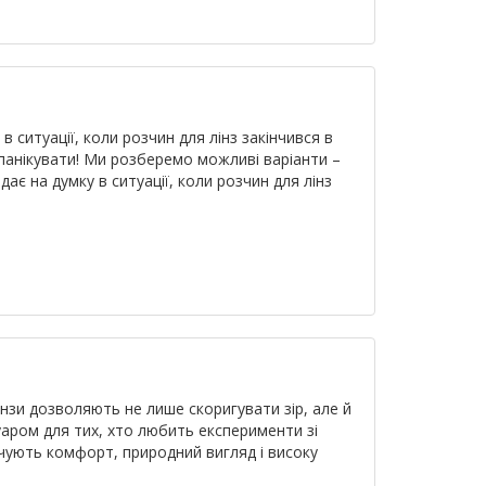
в ситуації, коли розчин для лінз закінчився в
 панікувати! Ми розберемо можливі варіанти –
ає на думку в ситуації, коли розчин для лінз
інзи дозволяють не лише скоригувати зір, але й
уаром для тих, хто любить експерименти зі
ечують комфорт, природний вигляд і високу