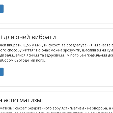
е
лі для очей вибрати
 очей вибрати, щоб уникнути сухості та роздратування Чи знаєте в
ого способу життя? По очах можна зрозуміти, щасливі ви чи сумн
и залишалися ясними та здоровими, їм потрібен правильний догл
ибором Сьогодні ми пого..
е
и астигматизмі
гматизмі: секрет бездоганного зору Астигматизм - не хвороба, а