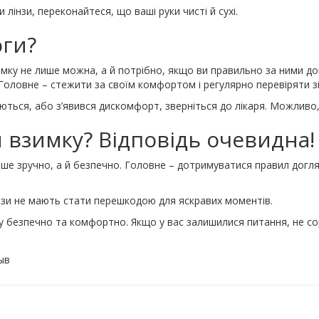
 лінзи, переконайтеся, що ваші руки чисті й сухі.
ги?
имку не лише можна, а й потрібно, якщо ви правильно за ними до
 Головне – стежити за своїм комфортом і регулярно перевіряти зі
ься, або з’явився дискомфорт, зверніться до лікаря. Можливо, п
 взимку? Відповідь очевидна!
лише зручно, а й безпечно. Головне – дотримуватися правил догля
інзи не мають стати перешкодою для яскравих моментів.
ку безпечно та комфортно. Якщо у вас залишилися питання, не со
ыв