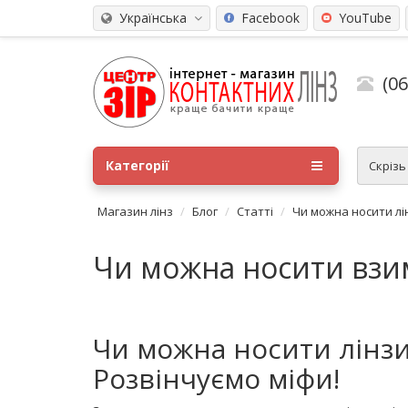
Українська
Facebook
YouTube
(0
Категорії
Скріз
Магазин лінз
Блог
Статті
Чи можна носити лі
Чи можна носити взи
Чи можна носити лінзи
Розвінчуємо міфи!