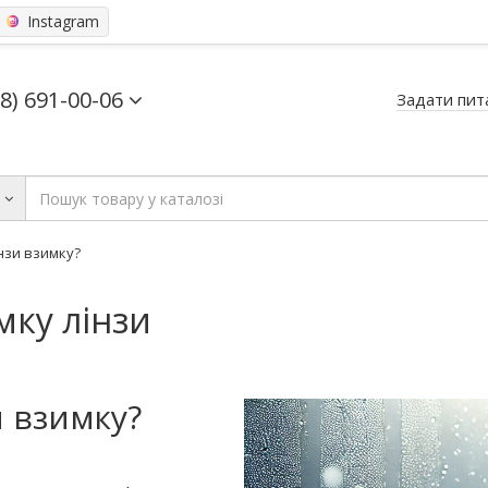
Instagram
68) 691-00-06
Задати пит
ь
нзи взимку?
мку лінзи
 взимку?