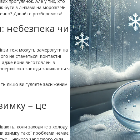
вих прогулянок. Але у тих, хто
як бути з лінзами на морозі? Чи
зпечно? Давайте розберемося!
и: небезпека чи
 лінзи теж можуть замерзнути на
ього не станеться! Контактні
 адже вони виготовлені з
поверхні ока завжди залишається
іть якщо ви гуляєте засніженим
зимку – це
івають, коли заходите з холоду
ами взимку такої проблеми немає.
тно – ніякого запотілого скла