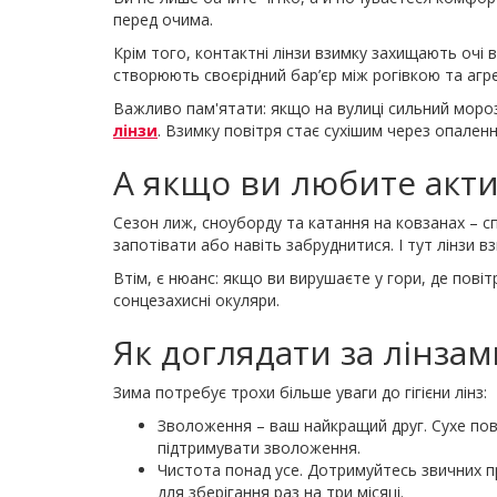
перед очима.
Крім того, контактні лінзи взимку захищають очі в
створюють своєрідний бар’єр між рогівкою та аг
Важливо пам'ятати: якщо на вулиці сильний моро
лінзи
. Взимку повітря стає сухішим через опален
А якщо ви любите акт
Сезон лиж, сноуборду та катання на ковзанах – 
запотівати або навіть забруднитися. І тут лінзи 
Втім, є нюанс: якщо ви вирушаєте у гори, де пові
сонцезахисні окуляри.
Як доглядати за лінзам
Зима потребує трохи більше уваги до гігієни лінз:
Зволоження – ваш найкращий друг. Сухе по
підтримувати зволоження.
Чистота понад усе. Дотримуйтесь звичних пр
для зберігання раз на три місяці.