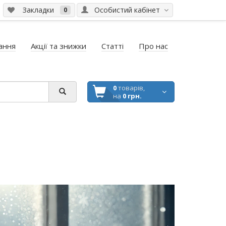
Закладки
Особистий кабінет
0
ання
Акції та знижки
Статті
Про нас
0
товарів,
на
0 грн.