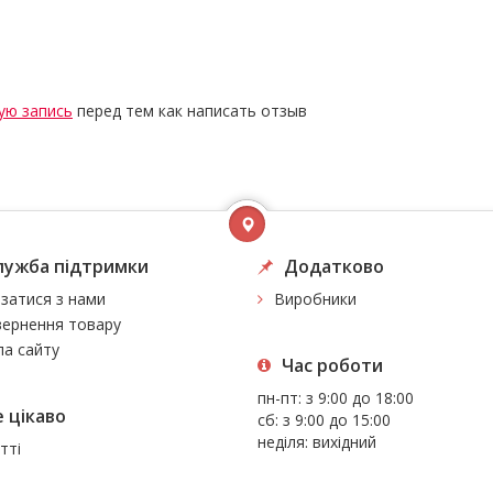
ую запись
перед тем как написать отзыв
лужба підтримки
Додатково
язатися з нами
Виробники
ернення товару
а сайту
Час роботи
пн-пт: з 9:00 до 18:00
 цiкаво
сб: з 9:00 до 15:00
неділя: вихідний
тті