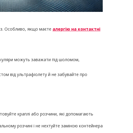
нз. Особливо, якщо маєте
алергію на контактні
Окуляри можуть заважати під шоломом,
истом від ультрафіолету й не забувайте про
товуйте краплі або розчини, які допомагають
альному розчині і не нехтуйте заміною контейнера