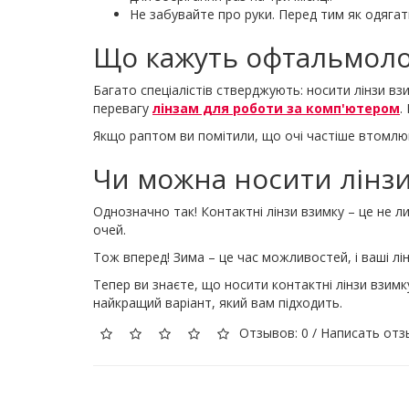
Не забувайте про руки. Перед тим як одягати
Що кажуть офтальмоло
Багато спеціалістів стверджують: носити лінзи вз
перевагу
лінзам для роботи за комп'ютером
.
Якщо раптом ви помітили, що очі частіше втомлюют
Чи можна носити лінзи
Однозначно так! Контактні лінзи взимку – це не 
очей.
Тож вперед! Зима – це час можливостей, і ваші л
Тепер ви знаєте, що носити контактні лінзи взим
найкращий варіант, який вам підходить.
Отзывов: 0
/
Написать отз