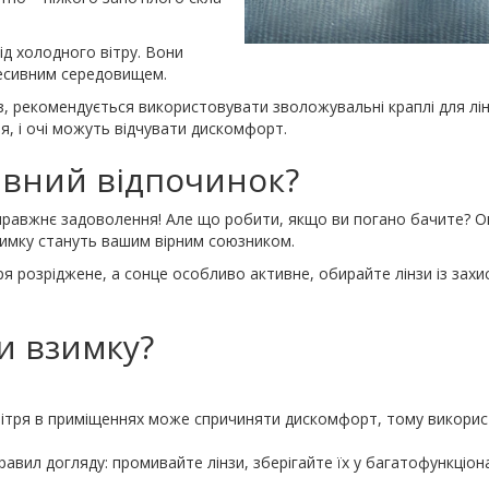
ід холодного вітру. Вони
ресивним середовищем.
з, рекомендується використовувати зволожувальні краплі для лі
ня, і очі можуть відчувати дискомфорт.
ивний відпочинок?
справжнє задоволення! Але що робити, якщо ви погано бачите? 
взимку стануть вашим вірним союзником.
тря розріджене, а сонце особливо активне, обирайте лінзи із зах
и взимку?
вітря в приміщеннях може спричиняти дискомфорт, тому викорис
авил догляду: промивайте лінзи, зберігайте їх у багатофункціон