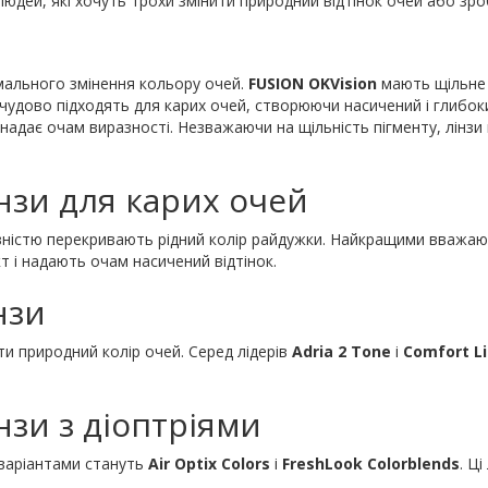
я людей, які хочуть трохи змінити природний відтінок очей або зр
имального змінення кольору очей.
FUSION OKVision
мають щільне 
чудово підходять для карих очей, створюючи насичений і глибокий
 надає очам виразності. Незважаючи на щільність пігменту, лінзи
нзи для карих очей
вністю перекривають рідний колір райдужки. Найкращими вважа
 і надають очам насичений відтінок.
нзи
ити природний колір очей. Серед лідерів
Adria 2 Tone
і
Comfort L
нзи з діоптріями
 варіантами стануть
Air Optix Colors
і
FreshLook Colorblends
. Ц