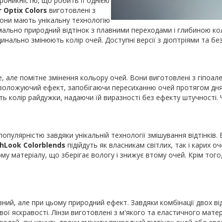
роникністю, що робить її однією
r Optix Colors
виготовлені з
Вони мають унікальну технологію
ально природний відтінок з плавними переходами і глибиною ко
рдинально змінюють колір очей. Доступні версії з діоптріями та бе
ке, але помітне змінення кольору очей. Вони виготовлені з гіпоа
зволожуючий ефект, запобігаючи пересиханню очей протягом дня
юють колір райдужки, надаючи їй виразності без ефекту штучності
 популярністю завдяки унікальній технології змішування відтінкі
shLook Colorblends
підійдуть як власникам світлих, так і карих 
у матеріалу, що зберігає вологу і знижує втому очей. Крім того, 
ий, але при цьому природний ефект. Завдяки комбінації двох від
вої яскравості. Лінзи виготовлені з м'якого та еластичного матер