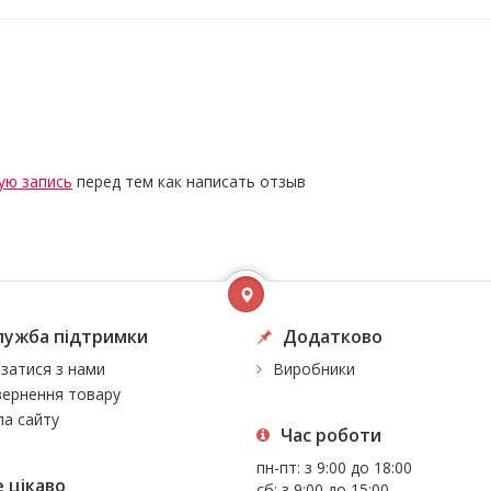
ую запись
перед тем как написать отзыв
лужба підтримки
Додатково
язатися з нами
Виробники
ернення товару
а сайту
Час роботи
пн-пт: з 9:00 до 18:00
 цiкаво
сб: з 9:00 до 15:00