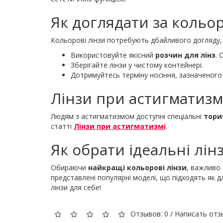
Як доглядати за кольо
Кольорові лінзи потребують дбайливого догляду, 
Використовуйте якісний
розчин для лінз
.
Зберігайте лінзи у чистому контейнері.
Дотримуйтесь терміну носіння, зазначеного
Лінзи при астигматизмі
Людям з астигматизмом доступні спеціальні
тори
статті
Лінзи при астигматизмі
.
Як обрати ідеальні лін
Обираючи
найкращі кольорові лінзи
, важливо 
представлені популярні моделі, що підходять як дл
лінзи для себе!
Отзывов: 0
/
Написать отз