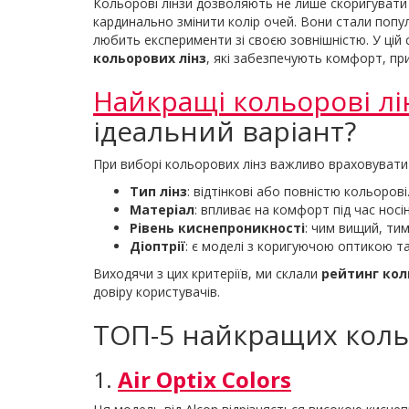
Кольорові лінзи дозволяють не лише скоригувати з
кардинально змінити колір очей. Вони стали попу
любить експерименти зі своєю зовнішністю. У цій
кольорових лінз
, які забезпечують комфорт, при
Найкращі кольорові лі
ідеальний варіант?
При виборі кольорових лінз важливо враховувати 
Тип лінз
: відтінкові або повністю кольорові
Матеріал
: впливає на комфорт під час носі
Рівень киснепроникності
: чим вищий, ти
Діоптрії
: є моделі з коригуючою оптикою та
Виходячи з цих критеріїв, ми склали
рейтинг кол
довіру користувачів.
ТОП-5 найкращих коль
1.
Air Optix Colors