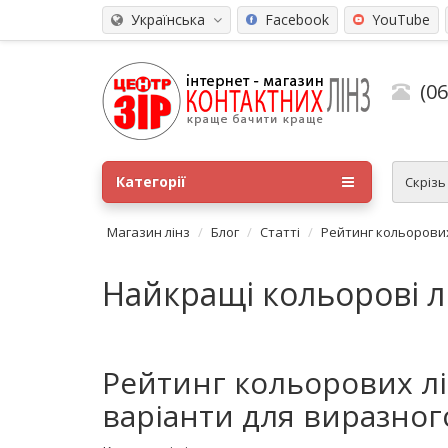
Українська
Facebook
YouTube
(0
Категорії
Скріз
Магазин лінз
Блог
Статті
Рейтинг кольорових
Найкращі кольорові л
Рейтинг кольорових лі
варіанти для виразног