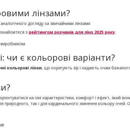
ровими лінзами?
аналогічного догляду за звичайними лінзами:
 Ознайомтеся з
рейтингом розчинів для лінз 2025 року
.
 виробником.
: чи є кольорові варіанти?
чні кольорові лінзи
, що коригують зір і надають очам бажаного
зи?
орієнтуватися на їхні характеристики, комфорт і ефект, який во
я природного, так і для кардинального змінення кольору очей. Оцін
ыв