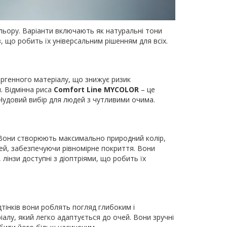
льору. Варіанти включають як натуральні тони
з, що робить їх універсальним рішенням для всіх.
лергенного матеріалу, що знижує ризик
. Відмінна риса
Comfort Line MYCOLOR
– це
. Чудовий вибір для людей з чутливими очима.
в. Вони створюють максимально природний колір,
очей, забезпечуючи рівномірне покриття. Вони
лінзи доступні з діоптріями, що робить їх
тінків вони роблять погляд глибоким і
іалу, який легко адаптується до очей. Вони зручні