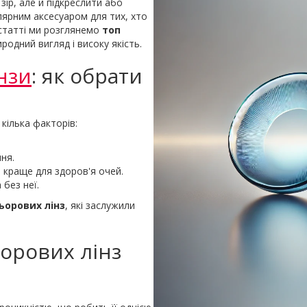
ір, але й підкреслити або
лярним аксесуаром для тих, хто
 статті ми розглянемо
топ
родний вигляд і високу якість.
нзи
: як обрати
кілька факторів:
.
ння.
м краще для здоров'я очей.
 без неї.
ьорових лінз
, які заслужили
орових лінз