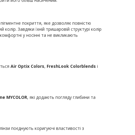
обити його більш насиченим.
пігментне покриття, яке дозволяє повністю
 колір. Завдяки їхній тришаровій структурі колір
 комфортні у носінні та не викликають
ються
Air Optix Colors
,
FreshLook Colorblends
і
ine MYCOLOR
, які додають погляду глибини та
і лінзи поєднують коригуючі властивості з