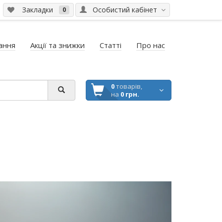
Закладки
Особистий кабінет
0
ання
Акції та знижки
Статті
Про нас
0
товарів,
на
0 грн.