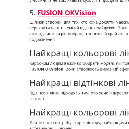
у носінні та не викликають сухості. Підходять дл
5.
FUSION OKVision
Ці лінзи створені для тих, хто хоче досягти макс
перекрити навіть темний відтінок райдужки. Вони 
розподіляється рівномірно, а зовнішній край лінзи
подразнення.
Найкращі кольорові лі
Карооким людям важливо обирати моделі, які по
FUSION OKVision
. Вони створюють виразний ефект
Найкращі відтінкові лі
Відтінкові лінзи підходять тим, хто хоче підкресл
свіжості.
Найкращі кольорові лі
Для тих, хто потребує корекції зору, найкращими
естетичною функцією.