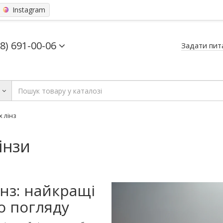
Instagram
68) 691-00-06
Задати пит
ь
 лінз
інзи
нз: найкращі
о погляду