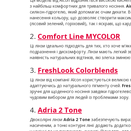
Ця модель від Alcon відрізняється високою киснеп
з найбільш комфортних для тривалого носіння.
Ai
силікон-гідрогелю, який допомагає очам дихати. 
нанесення кольору, що дозволяє створити максим
(лісовий зелений, горіховий), так і яскраві, що ка
2.
Comfort Line MYCOLOR
Ці лінзи ідеально підходять для тих, хто хоче м'я
подразнення і дискомфорту. Лінзи мають легкий 
наявність натуральних відтінків, які злегка змін
3.
FreshLook Colorblends
Ці лінзи від компанії Alcon користуються великою
адаптуючись до натурального пігменту очей.
Fre
зручні для щоденного носіння завдяки гідрогелевом
чудовим вибором для людей із проблемами зору.
4.
Adria 2 Tone
Двоколірні лінзи
Adria 2 Tone
забезпечують виразн
насиченим, а тонкі контурні лінії додають додатко