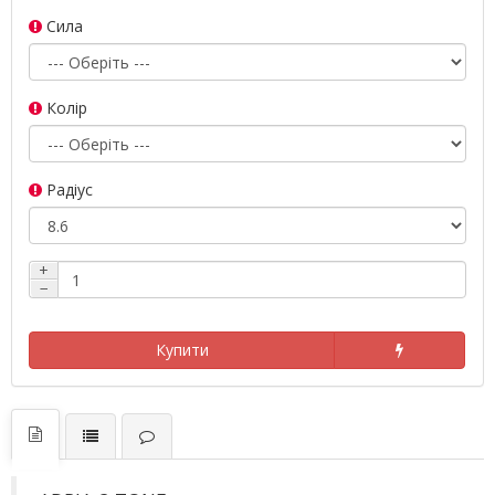
Сила
Колір
Радіус
+
−
Купити