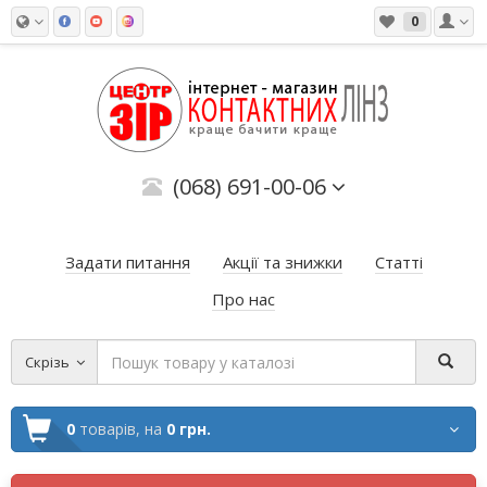
0
(068) 691-00-06
Задати питання
Акції та знижки
Статті
Про нас
Скрізь
0
товарів,
на
0 грн.