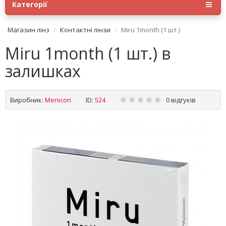
Категорії
Магазин лінз
Контактні лінзи
Miru 1month (1 шт.)
Miru 1month (1 шт.) в
залишках
Виробник:
Menicon
ID:
524
0 відгуків