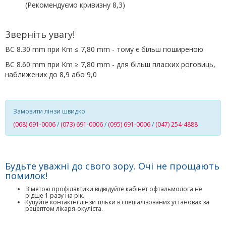
(Рекомендуємо кривизну 8,3)
Зверніть увагу!
BС 8.30 mm при Km ≤ 7,80 mm - тому є більш поширеною
BC 8.60 mm при Km ≥ 7,80 mm - для більш пласких роговиць,
наближених до 8,9 або 9,0
Замовити лінзи швидко
(068) 691-0006
/
(073) 691-0006
/
(095) 691-0006
/
(047) 254-4888
Будьте уважні до свого зору. Очі не прощають
помилок!
З метою профілактики відвідуйте кабінет офтальмолога не
рідше 1 разу на рік.
Купуйте контактні лінзи тільки в спеціалізованих установах за
рецептом лікаря-окуліста.