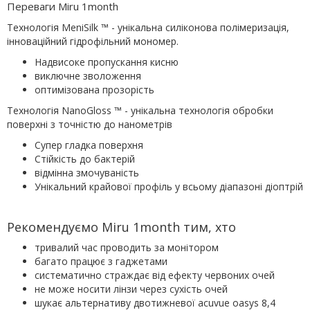
Переваги Miru 1month
Технологія MeniSilk ™ - унікальна силіконова полімеризація,
інноваційний гідрофільний мономер.
Надвисоке пропускання кисню
виключне зволоження
оптимізована прозорість
Технологія NanoGloss ™ - унікальна технологія обробки
поверхні з точністю до нанометрів
Супер гладка поверхня
Стійкість до бактерій
відмінна змочуваність
Унікальний крайової профіль у всьому діапазоні діоптрій
Рекомендуємо Miru 1month тим, хто
тривалий час проводить за монітором
багато працює з гаджетами
систематично страждає від ефекту червоних очей
не може носити лінзи через сухість очей
шукає альтернативу двотижневої acuvue oasys 8,4