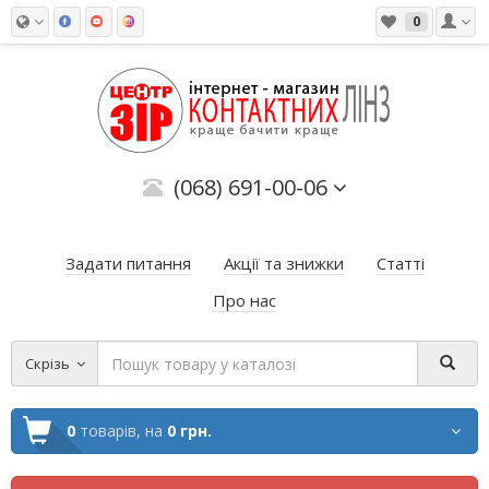
0
(068) 691-00-06
Задати питання
Акції та знижки
Статті
Про нас
Скрізь
0
товарів,
на
0 грн.