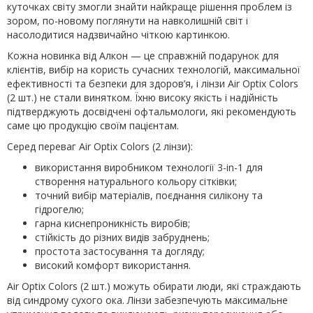
куточках світу змогли знайти найкраще рішення проблем із
зором, по-новому поглянути на навколишній світ і
насолодитися надзвичайно чіткою картинкою.
Кожна новинка від Алкон — це справжній подарунок для
клієнтів, вибір на користь сучасних технологій, максимальної
ефективності та безпеки для здоров’я, і лінзи Air Optix Colors
(2 шт.) не стали винятком. Їхню високу якість і надійність
підтверджують досвідчені офтальмологи, які рекомендують
саме цю продукцію своїм пацієнтам.
Серед переваг Air Optix Colors (2 лінзи):
використання виробником технології 3-in-1 для
створення натурального кольору сітківки;
точний вибір матеріалів, поєднання силікону та
гідрогелю;
гарна киснепроникність виробів;
стійкість до різних видів забруднень;
простота застосування та догляду;
високий комфорт використання.
Air Optix Colors (2 шт.) можуть обирати люди, які страждають
від синдрому сухого ока. Лінзи забезпечують максимальне