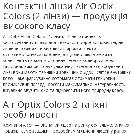
Контактні лінзи Air Optix
Colors (2 лінзи) — продукція
високого класу
Air Optix Alcon Colors (2 лінзи), які виготовлені із
застосуванням плазмової технології обробки поверхні, не
лише допомагають вирішити широкий спектр
офтальмологічних проблем, а й дозволяють змінити
зовнішність і вразити оточення новим кольором очей.
Виробник використовує унікальну технологію фарбування
лінз, вони мають темніший зовнішній обідок і світле внутрішнє
коло. Таке фарбування допомагає отримати глибокий
проникливий погляд і досягти максимальної натуральності,
візуально звузити око та підкреслити його природну красу.
Air Optix Colors 2 та їхні
особливості
Компанія Alcon — визнаний лідер на ринку офтальмологічних
товарів. Саме завдяки її розробкам мільйони людей у різних