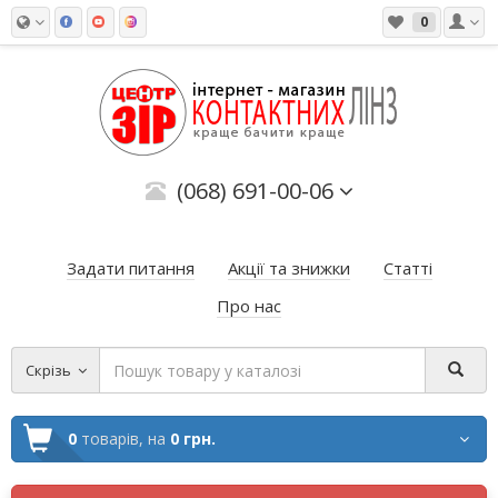
0
(068) 691-00-06
Задати питання
Акції та знижки
Статті
Про нас
Скрізь
0
товарів,
на
0 грн.