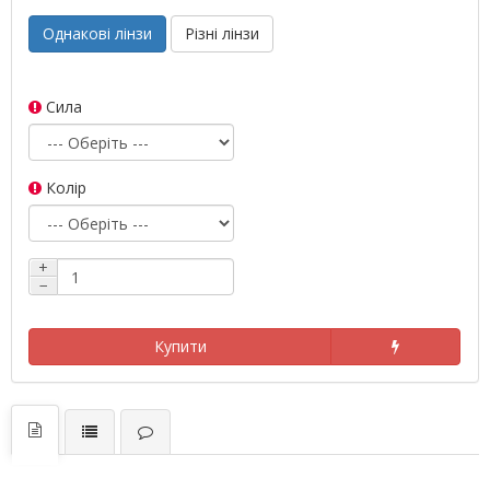
Однакові лінзи
Різні лінзи
Сила
Колір
+
−
Купити