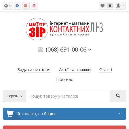
0
(068) 691-00-06
Задати питання
Акції та знижки
Статті
Про нас
Скрізь
0
товарів,
на
0 грн.