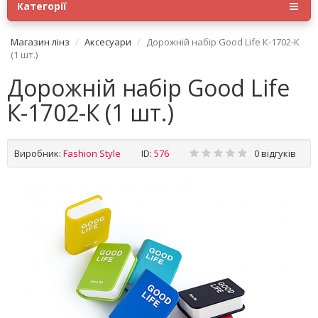
Категорії
Магазин лінз
Аксесуари
Дорожній набір Good Life К-1702-К
(1 шт.)
Дорожній набір Good Life
К-1702-К (1 шт.)
Виробник:
Fashion Style
ID:
576
0 відгуків