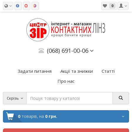
0
(068) 691-00-06
Задати питання
Акції та знижки
Статті
Про нас
Скрізь
0
товарів,
на
0 грн.