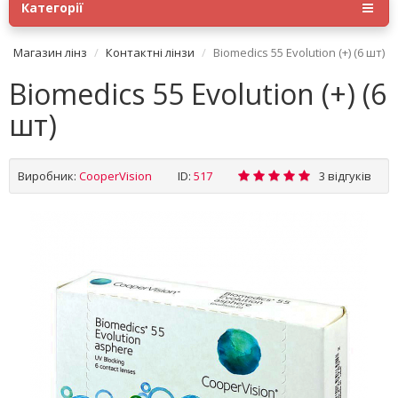
Категорії
Магазин лінз
Контактні лінзи
Biomedics 55 Evolution (+) (6 шт)
Biomedics 55 Evolution (+) (6
шт)
Виробник:
CooperVision
ID:
517
3 відгуків