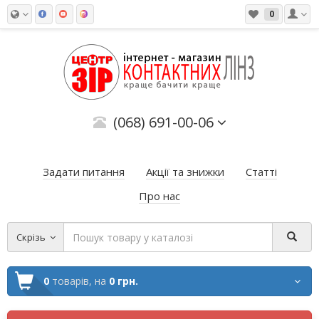
0
(068) 691-00-06
Задати питання
Акції та знижки
Статті
Про нас
Скрізь
0
товарів,
на
0 грн.