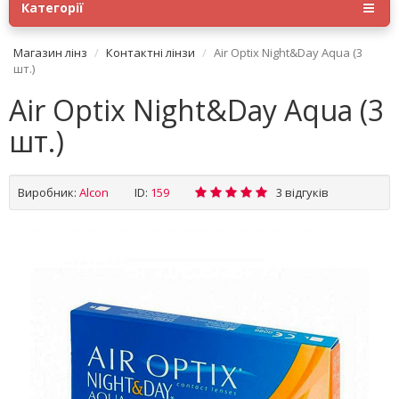
Категорії
Магазин лінз
Контактні лінзи
Air Optix Night&Day Aqua (3
шт.)
Air Optix Night&Day Aqua (3
шт.)
Виробник:
Alсon
ID:
159
3 відгуків