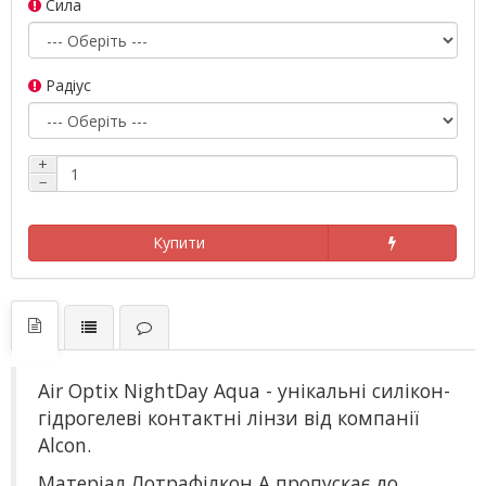
Сила
Радіус
+
−
Купити
Air Optix NightDay Aqua - унікальні силікон-
гідрогелеві контактні лінзи від компанії
Alcon.
Матеріал Лотрафілкон А пропускає до