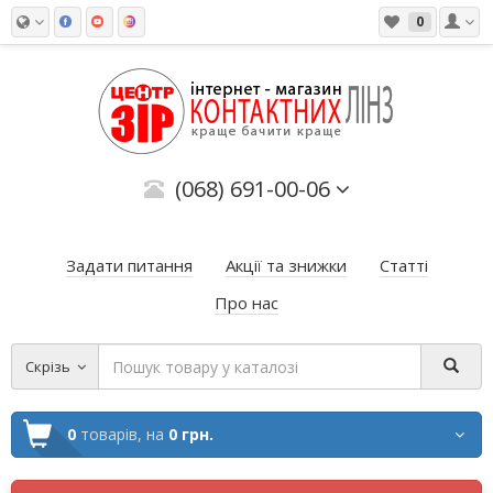
0
(068) 691-00-06
Задати питання
Акції та знижки
Статті
Про нас
Скрізь
0
товарів,
на
0 грн.