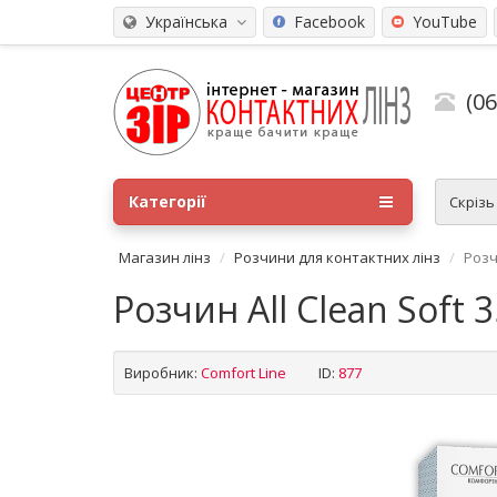
Українська
Facebook
YouTube
(0
Категорії
Скріз
Магазин лінз
Розчини для контактних лінз
Розч
Розчин All Clean Soft 
Виробник:
Comfort Line
ID:
877