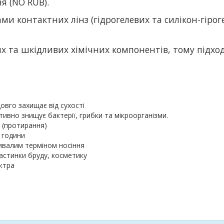
я (NO RUB).
ами контактних лінз (гідрогелевих та силікон-гіро
х та шкідливих хімічних компонентів, тому підхо
овго захищає від сухості
тивно знищує бактерії, грибки та мікроорганізми.
и (протирання)
 години
ривалим терміном носіння
 частинки бруду, косметику
ктра