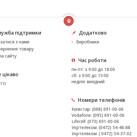
лужба підтримки
Додатково
язатися з нами
Виробники
ернення товару
а сайту
Час роботи
пн-пт: з 9:00 до 18:00
 цiкаво
сб: з 9:00 до 15:00
неділя: вихідний
тті
Номери телефонів
Київстар:
(068) 691-00-06
Vodafone:
(095) 691-00-06
Lifecell:
(073) 691-00-06
Укртелеком:
(0472) 54-48-88
Укртелеком:
( 0472) 54-37-02