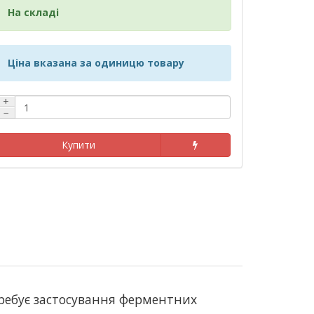
На складі
Ціна вказана за одиницю товару
+
−
Купити
требує застосування ферментних