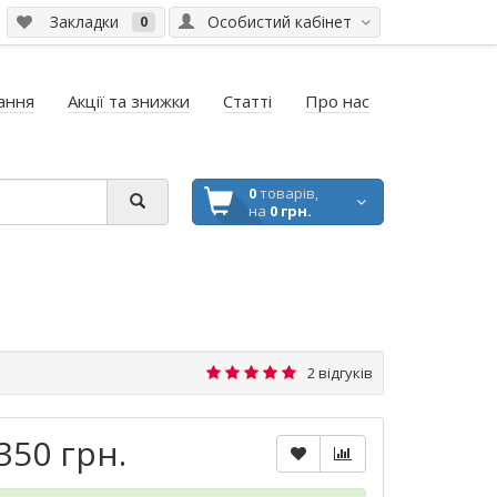
Закладки
Особистий кабінет
0
ання
Акції та знижки
Статті
Про нас
0
товарів,
на
0 грн.
2 відгуків
350 грн.