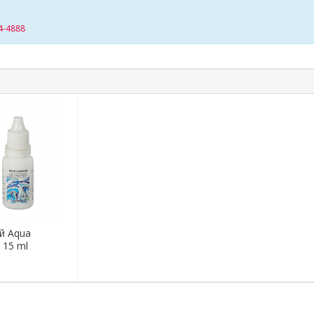
4-4888
ей Aqua
 15 ml