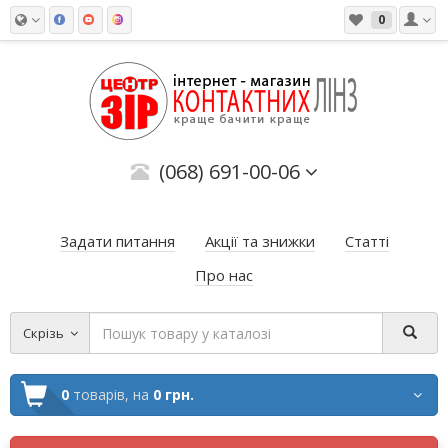
0
(068) 691-00-06
Задати питання
Акції та знижки
Статті
Про нас
Скрізь
0
товарів,
на
0 грн.