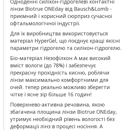
Одноденні силікон-гідрогелеві контактні
лінзи Biotrue ONEday від Bausch&Lomb -
приємний і корисний сюрприз сучасної
офтальмологічної індустрії.
Для їх виробництва використовується
матеріал HyperGel, що поєднує кращі якісні
параметри гідрогелю та силікон-гідрогелю.
Біо-матеріал Незофілкон А має високий
вміст вологи (до 78%) і забезпечує
прекрасну прохідність кисню, роблячи
лінзи максимально комфортними для
очей. тепер реально можливо зберегти
чітке і ясне зір більше 16 годин!
Поверхнево-активна речовина, якою
збагачена площина лінзи Biotrue ONEday,
утримує необхідний рівень вологості без
деформації лінз в процесі носіння. А