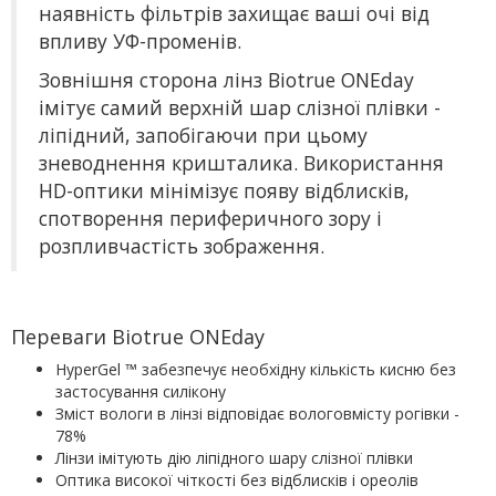
наявність фільтрів захищає ваші очі від
впливу УФ-променів.
Зовнішня сторона лінз Biotrue ONEday
імітує самий верхній шар слізної плівки -
ліпідний, запобігаючи при цьому
зневоднення кришталика. Використання
HD-оптики мінімізує появу відблисків,
спотворення периферичного зору і
розпливчастість зображення.
Переваги Biotrue ONEday
HyperGel ™ забезпечує необхідну кількість кисню без
застосування силікону
Зміст вологи в лінзі відповідає вологовмісту рогівки -
78%
Лінзи імітують дію ліпідного шару слізної плівки
Оптика високої чіткості без відблисків і ореолів