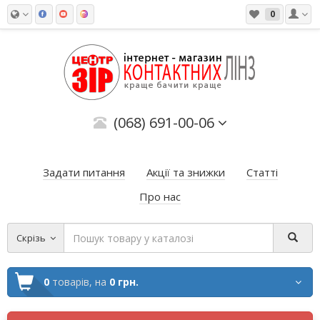
0
(068) 691-00-06
Задати питання
Акції та знижки
Статті
Про нас
Скрізь
0
товарів,
на
0 грн.