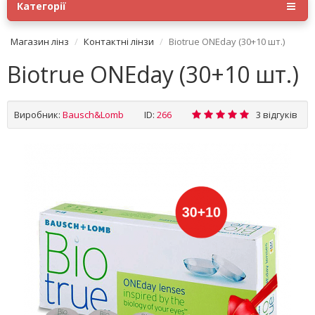
Категорії
Магазин лінз
Контактні лінзи
Biotrue ONEday (30+10 шт.)
Biotrue ONEday (30+10 шт.)
Виробник:
Bausch&Lomb
ID:
266
3 відгуків