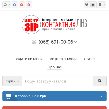
0
(068) 691-00-06
Задати питання
Акції та знижки
Статті
Про нас
Скрізь
0
товарів,
на
0 грн.