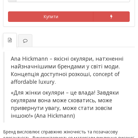
Купити
Ana Hickmann – якісні окуляри, натхненні
найзначнішими брендами у світі моди.
Концепція доступної розкоші, concept of
affordable luxury.
«Для жінки окуляри – це влада! Завдяки
окулярам вона може сховатись, може
привернути увагу, може стати зовсім
іншою!» (Ana Hickmann)
Бренд висловлює справжню жіночність та позачасову
елегантність. Використовуються матеріали виключно високої