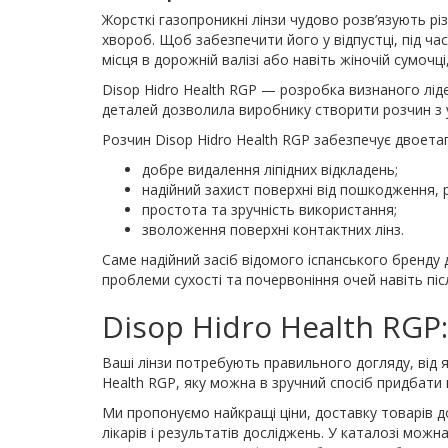
Жорсткі газопроникні лінзи чудово розв’язують р
хвороб. Щоб забезпечити його у відпустці, під ча
місця в дорожній валізі або навіть жіночій сумоч
Disop Hidro Health RGP — розробка визнаного лід
деталей дозволила виробнику створити розчин з
Розчин Disop Hidro Health RGP забезпечує двоетап
добре видалення ліпідних відкладень;
надійний захист поверхні від пошкодження, 
простота та зручність використання;
зволоження поверхні контактних лінз.
Саме надійний засіб відомого іспанського бренду
проблеми сухості та почервоніння очей навіть пі
Disop Hidro Health RGP
Ваші лінзи потребують правильного догляду, від я
Health RGP, яку можна в зручний спосіб придбати 
Ми пропонуємо найкращі ціни, доставку товарів д
лікарів і результатів досліджень. У каталозі можн