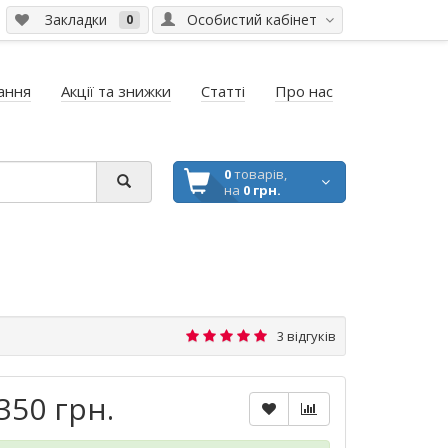
Закладки
Особистий кабінет
0
ання
Акції та знижки
Статті
Про нас
0
товарів,
на
0 грн.
3 відгуків
350 грн.