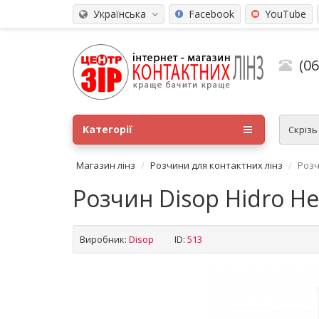
Українська
Facebook
YouTube
(0
Категорії
Скріз
Магазин лінз
Розчини для контактних лінз
Розч
Розчин Disop Hidro He
Виробник:
Disop
ID:
513