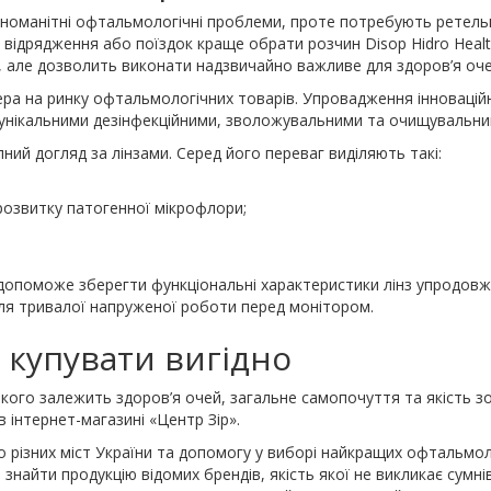
ізноманітні офтальмологічні проблеми, проте потребують ретельн
с відрядження або поїздок краще обрати розчин Disop Hidro Healt
ці, але дозволить виконати надзвичайно важливе для здоров’я оч
ера на ринку офтальмологічних товарів. Упровадження інновацій
 унікальними дезінфекційними, зволожувальними та очищувальн
ний догляд за лінзами. Серед його переваг виділяють такі:
розвитку патогенної мікрофлори;
 допоможе зберегти функціональні характеристики лінз упродовж
сля тривалої напруженої роботи перед монітором.
: купувати вигідно
кого залежить здоров’я очей, загальне самопочуття та якість зо
в інтернет-магазині «Центр Зір».
о різних міст України та допомогу у виборі найкращих офтальмо
а знайти продукцію відомих брендів, якість якої не викликає сумн