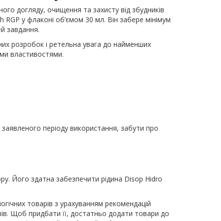
ого догляду, очищення та захисту від збудників
h RGP у флаконі об’ємом 30 мл. Він забере мінімум
ей завдання.
них розробок і ретельна увага до найменших
ими властивостями.
 заявленого періоду використання, забути про
ру. Його здатна забезпечити рідина Disop Hidro
логічних товарів з урахуванням рекомендацій
івів. Щоб придбати її, достатньо додати товари до