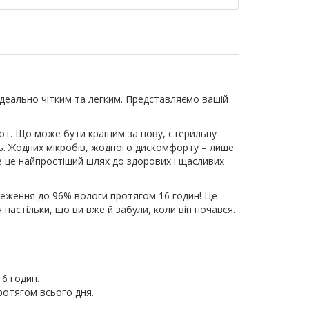
 ідеально чітким та легким. Представляємо вашій
рбот. Що може бути кращим за нову, стерильну
ень. Жодних мікробів, жодного дискомфорту – лише
е це найпростіший шлях до здорових і щасливих
реження до 96% вологи протягом 16 годин! Це
астільки, що ви вже й забули, коли він почався.
6 годин.
отягом всього дня.