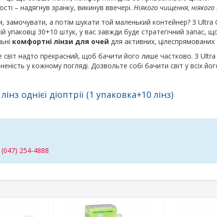
ті – надягнув зранку, викинув ввечері.
Ніякого чищення, ніякого
и, замочувати, а потім шукати той маленький контейнер? З Ultra
ній упаковці 30+10 штук, у вас завжди буде стратегічний запас, що
льні
комфортні лінзи для очей
для активних, цілеспрямованих т
же світ надто прекрасний, щоб бачити його лише частково. З Ultra
еність у кожному погляді. Дозвольте собі бачити світ у всіх й
нз однієї діоптрії (1 упаковка+10 лінз)
/
(047) 254-4888