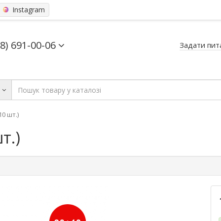
Instagram
68) 691-00-06
Задати пит
ь
10 шт.)
т.)