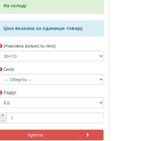
На складі
Ціна вказана за одиницю товару
Упаковка (кількість лінз)
Сила
Радіус
+
−
Купити