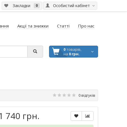
Закладки
Особистий кабінет
0
ання
Акції та знижки
Статті
Про нас
0
товарів,
на
0 грн.
0 відгуків
1 740 грн.