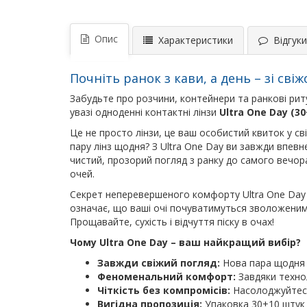
Опис
Характеристики
Відгуки 
Почніть ранок з кави, а день – зі сві
Забудьте про розчини, контейнери та ранкові риту
увазі одноденні контактні лінзи
Ultra One Day (30
Це не просто лінзи, це ваш особистий квиток у с
пару лінз щодня? З Ultra One Day ви завжди впевн
чистий, прозорий погляд з ранку до самого вечор
очей.
Секрет неперевершеного комфорту Ultra One Day 
означає, що ваші очі почуватимуться зволоженими
Прощавайте, сухість і відчуття піску в очах!
Чому Ultra One Day – ваш найкращий вибір?
Завжди свіжий погляд:
Нова пара щодня – 
Феноменальний комфорт:
Завдяки технол
Чіткість без компромісів:
Насолоджуйтесь
Вигідна пропозиція:
Упаковка 30+10 штук 