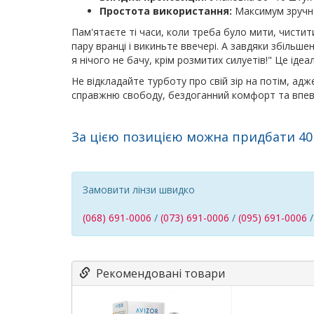
Простота використання:
Максимум зручнос
Пам'ятаєте ті часи, коли треба було мити, чистит
пару вранці і викиньте ввечері. А завдяки збільше
я нічого не бачу, крім розмитих силуетів!" Це ідеа
Не відкладайте турботу про свій зір на потім, ад
справжню свободу, бездоганний комфорт та впевн
За цією позицією можна придбати 40 лі
Замовити лінзи швидко
(068) 691-0006
/
(073) 691-0006
/
(095) 691-0006
Рекомендовані товари