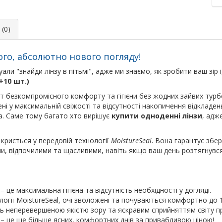
(0)
жого, абсолютно нового погляду!
али "знайди лінзу в пітьмі", адже ми знаємо, як зробити ваш зір
+10 шт.)
віт безкомпромісного комфорту та гігієни без жодних зайвих ту
ені у максимальній свіжості та відсутності накопичення відклад
а. Саме тому багато хто вирішує
купити одноденні лінзи
, адж
криється у передовій технології
MoistureSeal
. Вона гарантує збе
, відпочилими та щасливими, навіть якщо ваш день розтягнувся н
це максимальна гігієна та відсутність необхідності у догляді.
огії MoistureSeal, очі зволожені та почуваються комфортно до 1
 неперевершеною якістю зору та яскравим сприйняттям світу пр
– це ще більше ясних, комфортних днів за привабливою ціною!