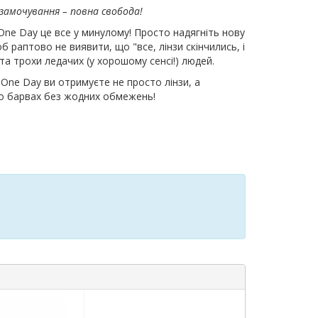
 замочування – повна свобода!
 One Day це все у минулому! Просто надягніть нову
б раптово не виявити, що "все, лінзи скінчились, і
а трохи ледачих (у хорошому сенсі!) людей.
 One Day ви отримуєте не просто лінзи, а
ого барвах без жодних обмежень!