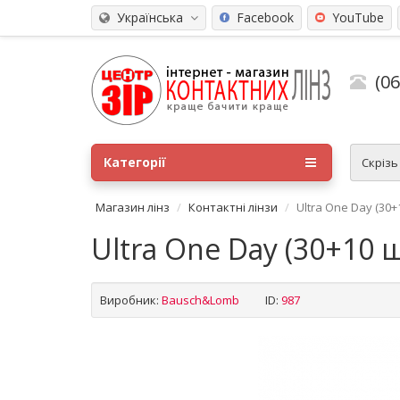
Українська
Facebook
YouTube
(0
Категорії
Скріз
Магазин лінз
Контактні лінзи
Ultra One Day (30+
Ultra One Day (30+10 ш
Виробник:
Bausch&Lomb
ID:
987