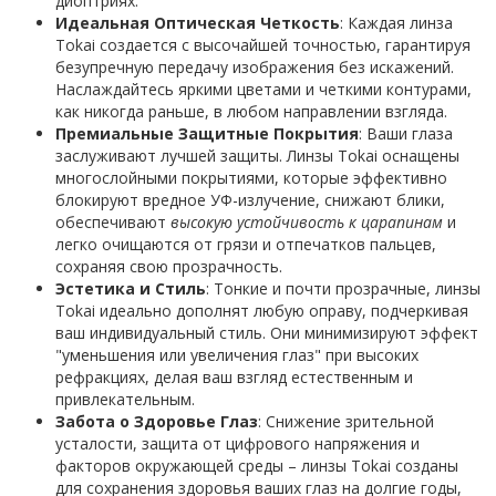
диоптриях.
Идеальная Оптическая Четкость
: Каждая линза
Tokai создается с высочайшей точностью, гарантируя
безупречную передачу изображения без искажений.
Наслаждайтесь яркими цветами и четкими контурами,
как никогда раньше, в любом направлении взгляда.
Премиальные Защитные Покрытия
: Ваши глаза
заслуживают лучшей защиты. Линзы Tokai оснащены
многослойными покрытиями, которые эффективно
блокируют вредное УФ-излучение, снижают блики,
обеспечивают
высокую устойчивость к царапинам
и
легко очищаются от грязи и отпечатков пальцев,
сохраняя свою прозрачность.
Эстетика и Стиль
: Тонкие и почти прозрачные, линзы
Tokai идеально дополнят любую оправу, подчеркивая
ваш индивидуальный стиль. Они минимизируют эффект
"уменьшения или увеличения глаз" при высоких
рефракциях, делая ваш взгляд естественным и
привлекательным.
Забота о Здоровье Глаз
: Снижение зрительной
усталости, защита от цифрового напряжения и
факторов окружающей среды – линзы Tokai созданы
для сохранения здоровья ваших глаз на долгие годы,