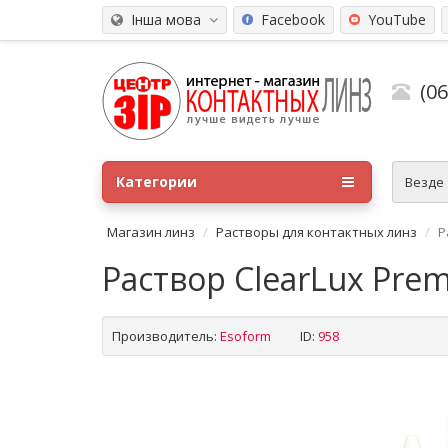
Інша мова
Facebook
YouTube
(0
Категории
Везде
Магазин линз
Растворы для контактных линз
Р
Раствор ClearLux Pre
Производитель:
Esoform
ID:
958