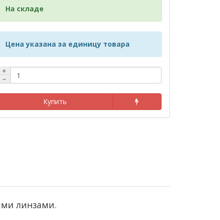
На складе
Цена указана за единицу товара
+
−
Купить
ыми линзами.