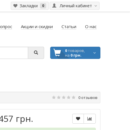
Закладки
Личный кабинет
0
вопрос
Акции и скидки
Статьи
О нас
0
товаров,
на
0 грн.
0 отзывов
457 грн.