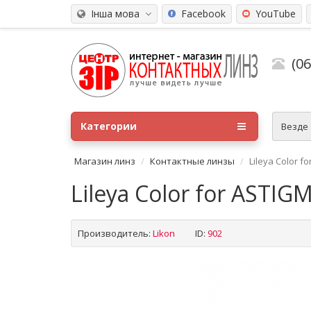
Інша мова
Facebook
YouTube
(0
Категории
Везде
Магазин линз
Контактные линзы
Lileya Color f
Lileya Color for ASTIG
Производитель:
Likon
ID:
902