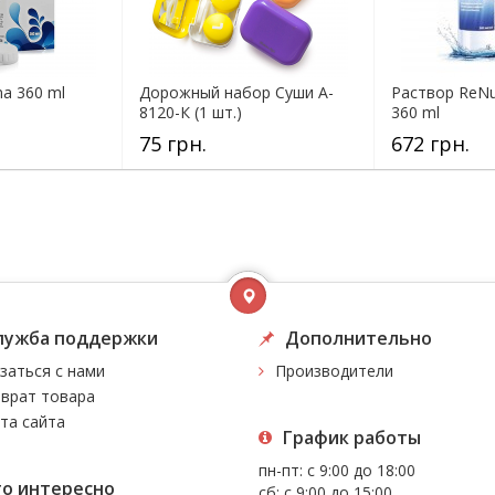
a 360 ml
Дорожный набор Суши A-
Раствор ReN
8120-К (1 шт.)
360 ml
75 грн.
672 грн.
лужба поддержки
Дополнительно
заться с нами
Производители
врат товара
та сайта
График работы
пн-пт: с 9:00 до 18:00
то интересно
сб: с 9:00 до 15:00