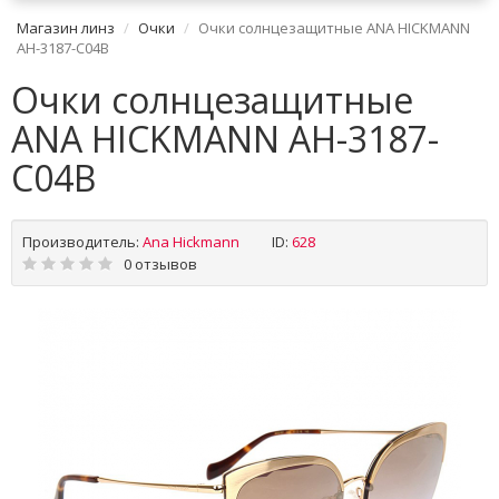
Магазин линз
Очки
Очки солнцезащитные ANA HICKMANN
AH-3187-C04B
Очки солнцезащитные
ANA HICKMANN AH-3187-
C04B
Производитель:
Ana Hickmann
ID:
628
0 отзывов