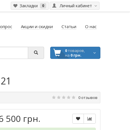
Закладки
Личный кабинет
0
вопрос
Акции и скидки
Статьи
О нас
0
товаров,
на
0 грн.
G21
0 отзывов
6 500 грн.