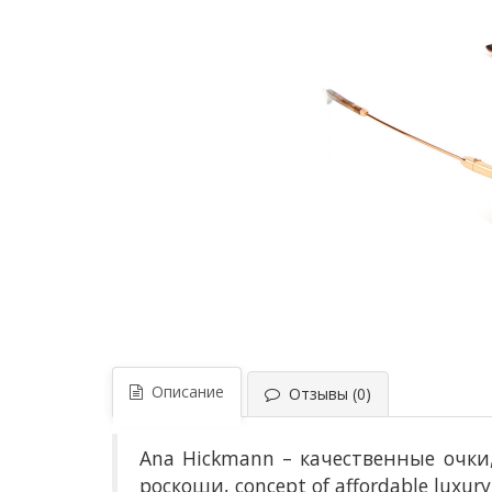
Описание
Отзывы (0)
Ana Hickmann
– к
ачественные очк
роскоши, concept of affordable luxury