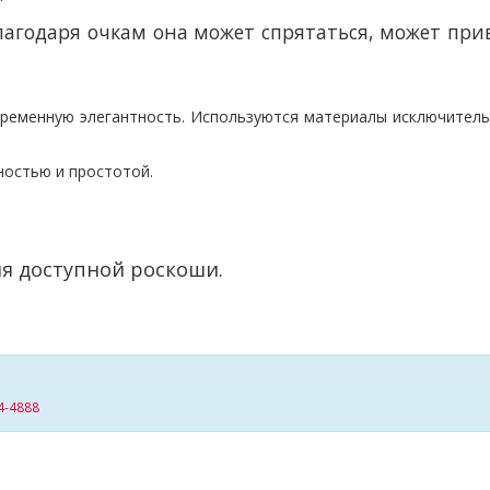
лагодаря очкам она может спрятаться, может при
ременную элегантность. Используются материал
ы исключител
ностью и простотой.
я доступной роскоши.
4-4888