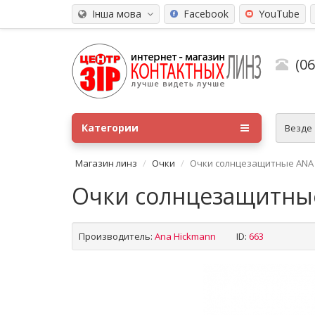
Інша мова
Facebook
YouTube
(0
Категории
Везде
Магазин линз
Очки
Очки солнцезащитные ANA 
Очки солнцезащитны
Производитель:
Ana Hickmann
ID:
663