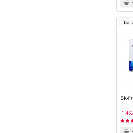
К
Конта
Biofin
1 482
К