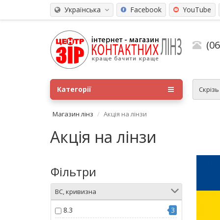
Українська
Facebook
YouTube
(0
Категорії
Скріз
Магазин лінз
Акція на лінзи
Акція на лінзи
Фільтри
BC, кривизна
8.3
3