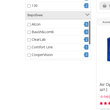
130
2
К
15.7
1
Виробник
160
1
Конта
Alcon
9
163
1
Baush&Lomb
4
18
3
ClearLab
2
25.23
2
Comfort Line
1
27.5
1
CooperVision
3
28
1
Interojo
8
90
1
Johnson & Johnson
3
26
2
OKVision
1
108
1
Air O
шт.)
138
2
1 167
147
3
156
1