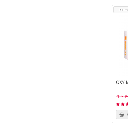
Конта
OXY M
1 305
К