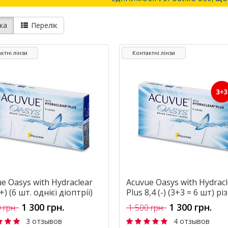
ка
Перелік
ктні лінзи
Контактні лінзи
e Oasys with Hydraclear
Acuvue Oasys with Hydracl
+) (6 шт. однієї діоптрії)
Plus 8,4 (-) (3+3 = 6 шт) рі
діоптрій
1 300 грн.
1 300 грн.
 грн.
1 500 грн.
3 отзывов
4 отзывов