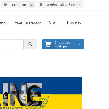
Закладки
Особистий кабінет
0
ання
Акції та знижки
Статті
Про нас
0
товарів,
на
0 грн.