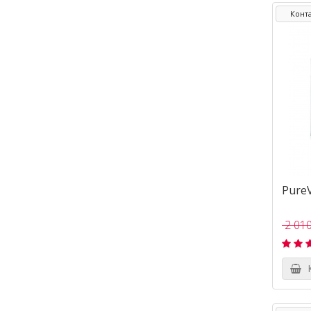
Конта
PureV
2 010
К