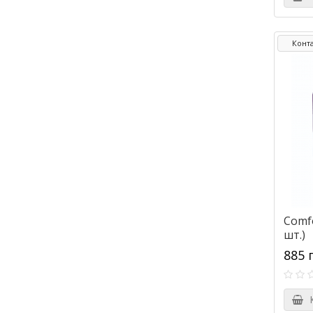
Конта
Comfo
шт.)
885 
К