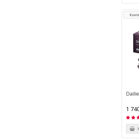
Конта
Daili
1 74
К