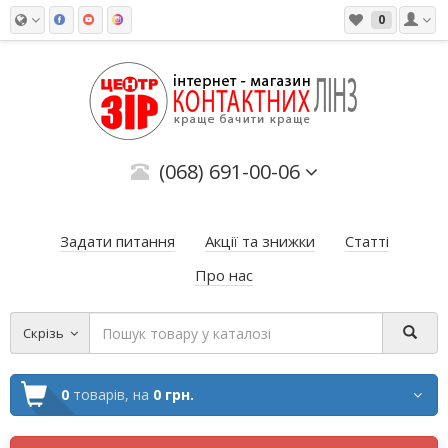
0
(068) 691-00-06
Задати питання
Акції та знижки
Статті
Про нас
Скрізь
0
товарів,
на
0 грн.