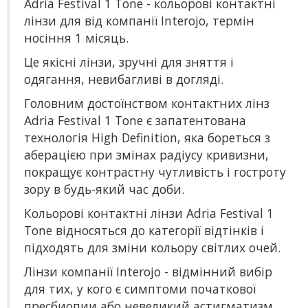
Adria Festival 1 Tone - кольорові контактні
лінзи для від компанії Interojo, термін
носіння 1 місяць.
Це якісні лінзи, зручні для зняття і
одягання, невибагливі в догляді.
Головним достоїнством контактних лінз
Adria Festival 1 Tone є запатентована
технологія High Definition, яка бореться з
аберацією при змінах радіусу кривизни,
покращує контрастну чутливість і гостроту
зору в будь-який час доби.
Кольорові контактні лінзи Adria Festival 1
Tone відносяться до категорії відтінків і
підходять для зміни кольору світлих очей.
Лінзи компанії Interojo - відмінний вибір
для тих, у кого є симптоми початкової
пресбиопии або невеликий астигматизм