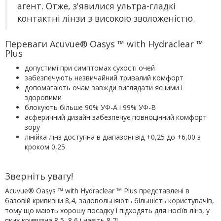
агент. Отже, з'явилися ультра-гладкі
контактні лінзи з високою зволоженістю.
Переваги Acuvue® Oasys ™ with Hydraclear ™
Plus
допустимі при симптомах сухості очей
забезпечують незвичайний тривалий комфорт
допомагають очам завжди виглядати ясними і
здоровими
блокують більше 90% УФ-А і 99% УФ-В
асферичний дизайн забезпечує повноцінний комфорт
зору
лінійка лінз доступна в діапазоні від +0,25 до +6,00 з
кроком 0,25
Зверніть увагу!
Acuvue® Oasys ™ with Hydraclear ™ Plus представлені в
базовій кривизни 8,4, задовольняють більшість користувачів,
тому що мають хорошу посадку і підходять для носіїв лінз, у
яких кривизна 8,5, 8,6 і навіть 8,7!