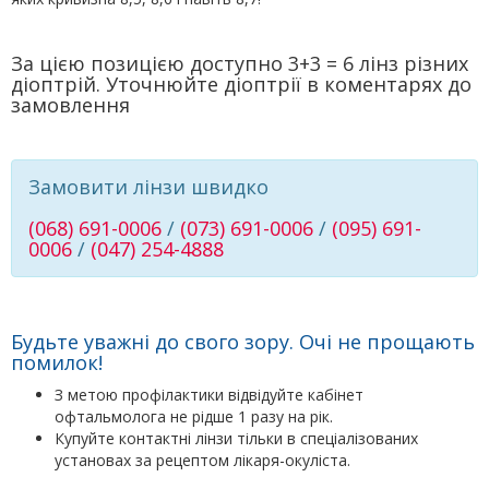
За цією позицією доступно 3+3 = 6 лінз різних
діоптрій. Уточнюйте діоптрії в коментарях до
замовлення
Замовити лінзи швидко
(068) 691-0006
/
(073) 691-0006
/
(095) 691-
0006
/
(047) 254-4888
Будьте уважні до свого зору. Очі не прощають
помилок!
З метою профілактики відвідуйте кабінет
офтальмолога не рідше 1 разу на рік.
Купуйте контактні лінзи тільки в спеціалізованих
установах за рецептом лікаря-окуліста.