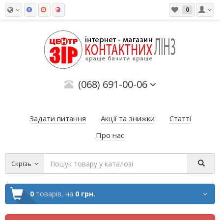
0
(068) 691-00-06
Задати питання
Акції та знижки
Статті
Про нас
Скрізь
0
товарів,
на
0 грн.