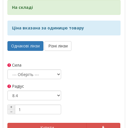
На складі
Ціна вказана за одиницю товару
Однакові лінзи
Різні лінзи
Сила
Радіус
+
−
Купити