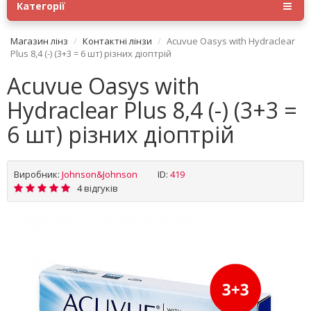
Категорії
Магазин лінз
Контактні лінзи
Acuvue Oasys with Hydraclear
Plus 8,4 (-) (3+3 = 6 шт) різних діоптрій
Acuvue Oasys with
Hydraclear Plus 8,4 (-) (3+3 =
6 шт) різних діоптрій
Виробник:
Johnson&Johnson
ID:
419
4 відгуків