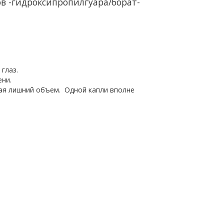
в -гидроксипропилгуара/борат-
глаз.
ени.
вая лишний объем. Одной капли вполне