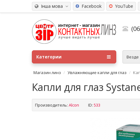
Інша мова
Facebook
YouTube
(0
Категории
Везде
Магазин линз
Увлажняющие капли для глаз
Кап
Капли для глаз Systan
Производитель:
Alсon
ID:
533