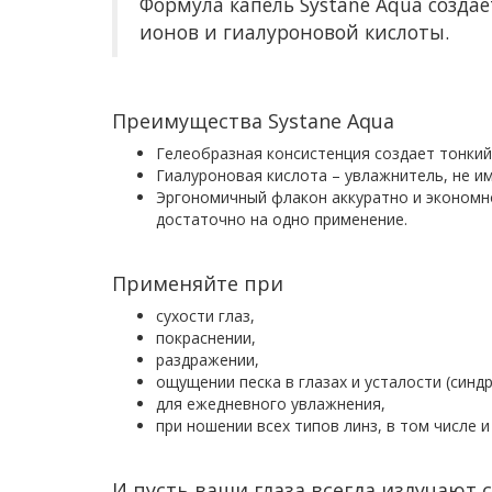
Формула капель Systane Aqua созда
ионов и гиалуроновой кислоты.
Преимущества Systane Aqua
Гелеобразная консистенция создает тонкий
Гиалуроновая кислота – увлажнитель, не и
Эргономичный флакон аккуратно и экономно
достаточно на одно применение.
Применяйте при
сухости глаз,
покраснении,
раздражении,
ощущении песка в глазах и усталости (синдр
для ежедневного увлажнения,
при ношении всех типов линз, в том числе и
И пусть ваши глаза всегда излучают с