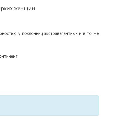
ярких женщин.
ностью у поклонниц экстравагантных и в то же
онтинент.