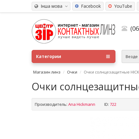
Інша мова
Facebook
YouTube
(0
Категории
Везде
Магазин линз
Очки
Очки солнцезащитные HICK
Очки солнцезащитные
Производитель:
Ana Hickmann
ID:
722