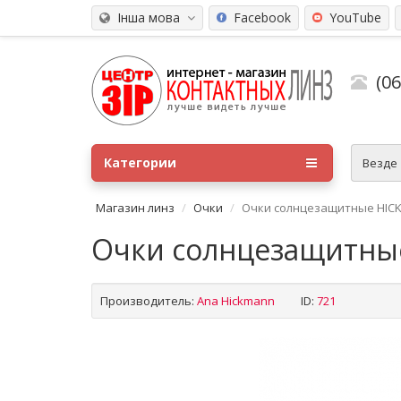
Інша мова
Facebook
YouTube
(0
Категории
Везде
Магазин линз
Очки
Очки солнцезащитные HICK
Очки солнцезащитные
Производитель:
Ana Hickmann
ID:
721