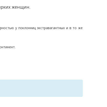
ярких женщин.
ностью у поклонниц экстравагантных и в то же
онтинент.