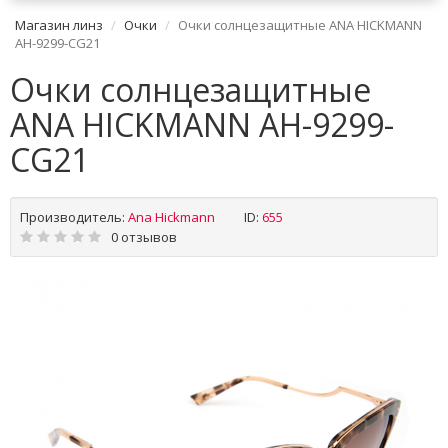
Магазин линз
Очки
Очки солнцезащитные ANA HICKMANN
AH-9299-CG21
Очки солнцезащитные
ANA HICKMANN AH-9299-
CG21
Производитель:
Ana Hickmann
ID:
655
0 отзывов