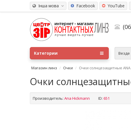
Інша мова
Facebook
YouTube
(0
Категории
Везде
Магазин линз
Очки
Очки солнцезащитные ANA 
Очки солнцезащитны
Производитель:
Ana Hickmann
ID:
651