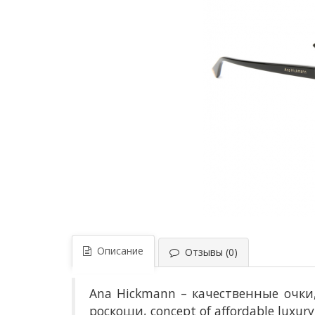
Описание
Отзывы (0)
Ana Hickmann
– к
ачественные очк
роскоши, concept of affordable luxury