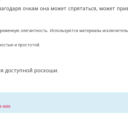
лагодаря очкам она может спрятаться, может при
ременную элегантность. Используются материал
ы исключител
ностью и простотой.
я доступной роскоши.
4-4888