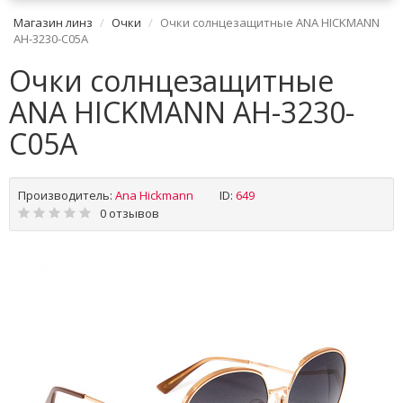
Магазин линз
Очки
Очки солнцезащитные ANA HICKMANN
AH-3230-C05A
Очки солнцезащитные
ANA HICKMANN AH-3230-
C05A
Производитель:
Ana Hickmann
ID:
649
0 отзывов