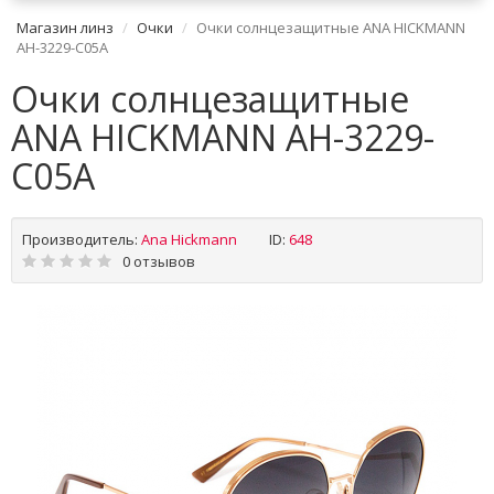
Магазин линз
Очки
Очки солнцезащитные ANA HICKMANN
AH-3229-C05A
Очки солнцезащитные
ANA HICKMANN AH-3229-
C05A
Производитель:
Ana Hickmann
ID:
648
0 отзывов