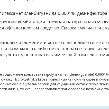
лигексаметиленбигуанида 0,0001%, дезинфектора 
веренная комбинация - нежная натуральная смазк
я офтальмологам средство. Смазка смягчает и см
еиновых отложений и хотя это выполняется не ст
яется возможность либо не пользоваться очистите
результате, пользователь имеет действительно м
е содержание консерванта (polyhexamethylenebiguanide) 0,0001
 смазку Hydroxyethylcellulose, известную как смягчающее и см
пользуемую в офтальмологии для улучшения метаболизма ткане
сти линзы, то есть, предоставляет пользователю возможность