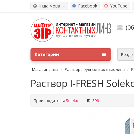
Інша мова
Facebook
YouTube
(0
Категории
Везде
Магазин линз
Растворы для контактных линз
Р
Раствор I-FRESH Solek
Производитель:
Soleko
ID:
396