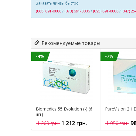
Заказать линзы быстро
(068) 691-0006
/
(073) 691-0006
/
(095) 691-0006
/
(047) 25
Рекомендуемые товары
-4%
-7%
Biomedics 55 Evolution (-) (6
PureVision 2 HD
шт)
1 212 грн.
98
1 260 грн.
1 050 грн.