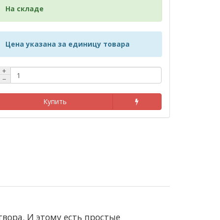
На складе
Цена указана за единицу товара
+
−
Купить
вора. И этому есть простые