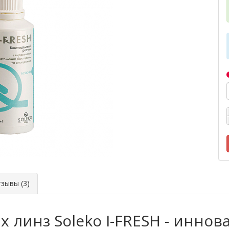
ывы (3)
х линз Soleko I-FRESH - инно