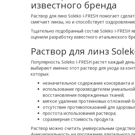
известного бренда
Раствор для линз Soleko I-FRESH помогает сдела
смягчает линзы, но и способствует оздоровлени
Тщательно подобранный состав Soleko I-FRESH 
оценили разработку известного итальянского бр
Раствор для линз Sole
Популярность Soleko I-FRESH растет каждый ден
выбирают именно этот раствор для ухода за кон
которых:
незначительное содержание консерванта и
использование производителем уникальной
восстановления поврежденных тканей;
мягкое удаление протеиновых отложений б
отсутствие противопоказаний для здоровь
простота использования раствора;
соразмерная стоимость продукта.
Раствор можно считать универсальным средством
функциональность на протяжении длительного п