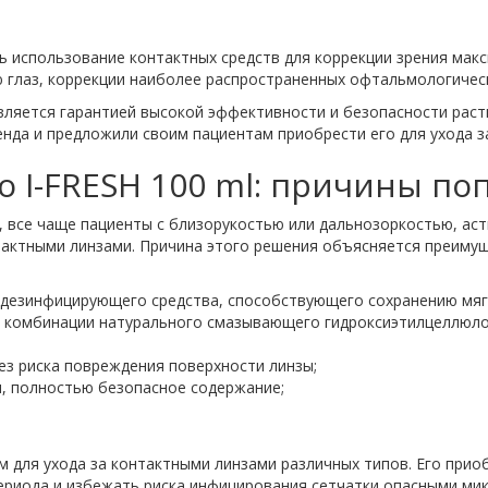
ть использование контактных средств для коррекции зрения ма
ю глаз, коррекции наиболее распространенных офтальмологичес
является гарантией высокой эффективности и безопасности ра
енда и предложили своим пациентам приобрести его для ухода 
ko I-FRESH 100 ml: причины п
ь, все чаще пациенты с близорукостью или дальнозоркостью, ас
тактными линзами. Причина этого решения объясняется преиму
 дезинфицирующего средства, способствующего сохранению мяг
 комбинации натурального смазывающего гидроксиэтилцеллюлозы
ез риска повреждения поверхности линзы;
я, полностью безопасное содержание;
 для ухода за контактными линзами различных типов. Его прио
ериода и избежать риска инфицирования сетчатки опасными ми