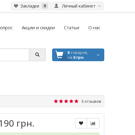
Закладки
Личный кабинет
0
вопрос
Акции и скидки
Статьи
О нас
0
товаров,
на
0 грн.
3 отзывов
190 грн.