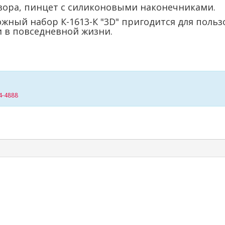
твора, пинцет с силиконовыми наконечниками.
жный набор К-1613-К "3D" пригодится для польз
и в повседневной жизни.
4-4888