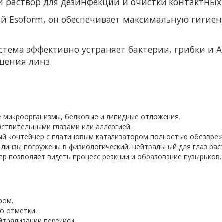
ый раствор для дезинфекции и очистки контактных
 Esoform, он обеспечивает максимальную гигиену
стема эффективно устраняет бактерии, грибки и 
шения линз.
е микроорганизмы, белковые и липидные отложения.
вствительными глазами или аллергией.
ый контейнер с платиновым катализатором полностью обезврежи
 линзы погружены в физиологический, нейтральный для глаз рас
р позволяет видеть процесс реакции и образование пузырьков.
ром.
до отметки.
йтрализации перекиси.