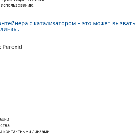
 использованию.
контейнера с катализатором – это может вызват
 линзы.
 Peroxid
ации
дства
и контактными линзами.