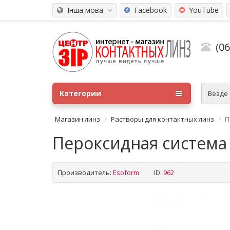
Інша мова
Facebook
YouTube
(0
Категории
Везде
Магазин линз
Растворы для контактных линз
П
Пероксидная система C
Производитель:
Esoform
ID:
962