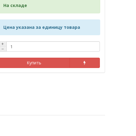
На складе
Цена указана за единицу товара
+
−
Купить