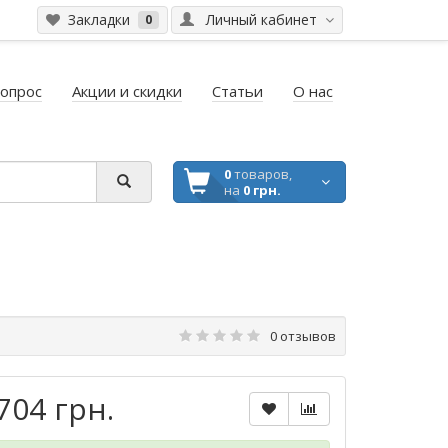
Закладки
Личный кабинет
0
вопрос
Акции и скидки
Статьи
О нас
0
товаров,
на
0 грн.
0 отзывов
704 грн.