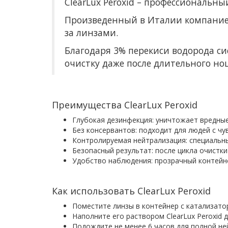
ClearLux Peroxid – профессиональн
Произведенный в Италии компанией
за линзами.
Благодаря 3% перекиси водорода си
очистку даже после длительного но
Преимущества ClearLux Peroxid
Глубокая дезинфекция: уничтожает вредны
Без консервантов: подходит для людей с чу
Контролируемая нейтрализация: специальн
Безопасный результат: после цикла очистки
Удобство наблюдения: прозрачный контейне
Как использовать ClearLux Peroxid
Поместите линзы в контейнер с катализато
Наполните его раствором ClearLux Peroxid 
Подождите не менее 6 часов для полной не